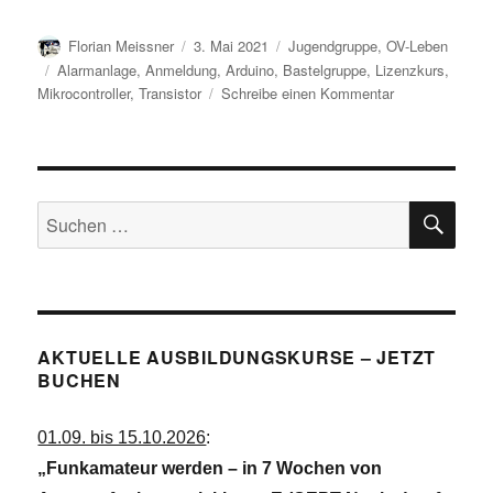
Autor
Veröffentlicht
Kategorien
Florian Meissner
3. Mai 2021
Jugendgruppe
,
OV-Leben
am
Schlagwörter
Alarmanlage
,
Anmeldung
,
Arduino
,
Bastelgruppe
,
Lizenzkurs
,
zu
Mikrocontroller
,
Transistor
Schreibe einen Kommentar
Neue
Jugend-
Kurse!
SU
Suchen
nach:
AKTUELLE AUSBILDUNGSKURSE – JETZT
BUCHEN
01.09. bis 15.10.2026
:
„Funkamateur werden – in 7 Wochen von