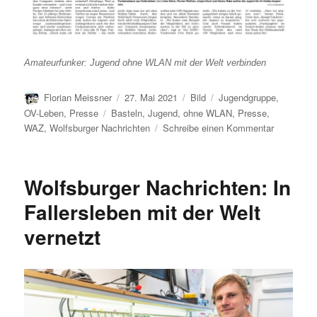
Amateurfunker: Jugend ohne WLAN mit der Welt verbinden
Autor
Veröffentlicht
Format
Kategorien
Florian Meissner
27. Mai 2021
Bild
Jugendgruppe
,
am
Schlagwörter
OV-Leben
,
Presse
Basteln
,
Jugend
,
ohne WLAN
,
Presse
,
zu
WAZ
,
Wolfsburger Nachrichten
Schreibe einen Kommentar
Amateurfu
Jugend
ohne
Wolfsburger Nachrichten: In
WLAN
mit
Fallersleben mit der Welt
der
vernetzt
Welt
verbinden