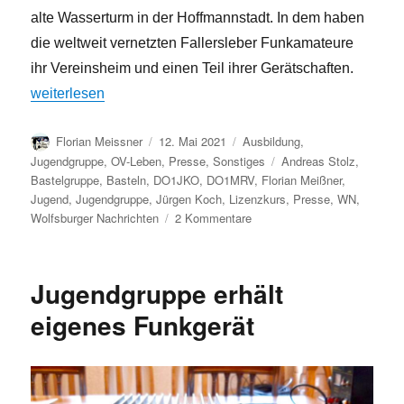
alte Wasserturm in der Hoffmannstadt. In dem haben
die weltweit vernetzten Fallersleber Funkamateure
ihr Vereinsheim und einen Teil ihrer Gerätschaften.
„Wolfsburger Nachrichten: In Fallersleben mit der Welt vern
weiterlesen
Autor
Veröffentlicht
Kategorien
Florian Meissner
12. Mai 2021
Ausbildung
,
am
Schlagwörter
Jugendgruppe
,
OV-Leben
,
Presse
,
Sonstiges
Andreas Stolz
,
Bastelgruppe
,
Basteln
,
DO1JKO
,
DO1MRV
,
Florian Meißner
,
Jugend
,
Jugendgruppe
,
Jürgen Koch
,
Lizenzkurs
,
Presse
,
WN
,
zu
Wolfsburger Nachrichten
2 Kommentare
Wolfsburger
Nachrichten:
In
Jugendgruppe erhält
Fallersleben
mit
eigenes Funkgerät
der
Welt
vernetzt