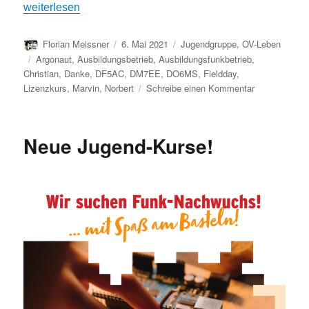
„Jugendgruppe erhält eigenes Funkgerät“
weiterlesen
Autor
Veröffentlicht
Kategorien
Florian Meissner
6. Mai 2021
Jugendgruppe
,
OV-Leben
am
Schlagwörter
Argonaut
,
Ausbildungsbetrieb
,
Ausbildungsfunkbetrieb
,
Christian
,
Danke
,
DF5AC
,
DM7EE
,
DO6MS
,
Fieldday
,
zu
Lizenzkurs
,
Marvin
,
Norbert
Schreibe einen Kommentar
Jugendgrupp
erhält
eigenes
Neue Jugend-Kurse!
Funkgerät