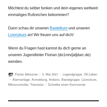
Möchtest du selber funken und dein eigenes weltweit
einmaliges Rufzeichen bekommen?
Dann schau dir unseren
Bastelkurs
und unseren
Lizenzkurs
an! Wir freuen uns auf dich!
Wenn du Fragen hast kannst du dich gerne an
unseren Jugendleiter Florian (do1mrv[at]darc.de)
wenden.
Autor
Veröffentlicht
Kategorien
Florian Meissner
3. Mai 2021
Jugendgruppe
,
OV-Leben
am
Schlagwörter
Alarmanlage
,
Anmeldung
,
Arduino
,
Bastelgruppe
,
Lizenzkurs
,
zu
Mikrocontroller
,
Transistor
Schreibe einen Kommentar
Neue
Jugend-
Kurse!