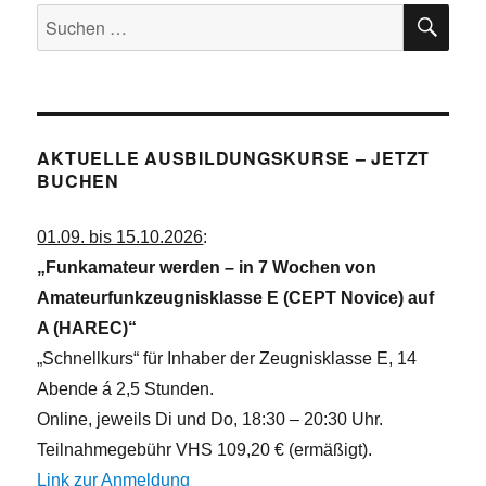
SU
Suchen
nach:
AKTUELLE AUSBILDUNGSKURSE – JETZT
BUCHEN
01.09. bis 15.10.2026
:
„Funkamateur werden – in 7 Wochen von
Amateurfunkzeugnisklasse E (CEPT Novice) auf
A (HAREC)“
„Schnellkurs“ für Inhaber der Zeugnisklasse E, 14
Abende á 2,5 Stunden.
Online, jeweils Di und Do, 18:30 – 20:30 Uhr.
Teilnahmegebühr VHS 109,20 € (ermäßigt).
Link zur Anmeldung