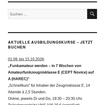
ein
neues
SU
Contest-
Suchen
Rufzeichen
nach:
–
DF4U
AKTUELLE AUSBILDUNGSKURSE – JETZT
BUCHEN
01.09. bis 15.10.2026
:
„Funkamateur werden – in 7 Wochen von
Amateurfunkzeugnisklasse E (CEPT Novice) auf
A (HAREC)“
„Schnellkurs“ für Inhaber der Zeugnisklasse E, 14
Abende á 2,5 Stunden.
Online, jeweils Di und Do, 18:30 – 20:30 Uhr.