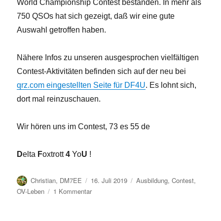
World Championship Contest bestanden. In mehr als
750 QSOs hat sich gezeigt, daß wir eine gute
Auswahl getroffen haben.
Nähere Infos zu unseren ausgesprochen vielfältigen
Contest-Aktivitäten befinden sich auf der neu bei
qrz.com eingestellten Seite für DF4U
. Es lohnt sich,
dort mal reinzuschauen.
Wir hören uns im Contest, 73 es 55 de
D
elta
F
oxtrott
4
Yo
U
!
Autor
Veröffentlicht
Kategorien
Christian, DM7EE
16. Juli 2019
Ausbildung
,
Contest
,
am
zu
OV-Leben
1 Kommentar
Wir
haben