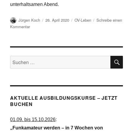
unterhaltsamen Abend.
Autor
Veröffentlicht
Kategorien
Jürgen Koch
26. April 2020
OV-Leben
Schreibe einen
am
zu
Kommentar
OV-
Abend
auf
der
SU
Hausfrequenz
Suchen
145,550
nach:
MHz
AKTUELLE AUSBILDUNGSKURSE – JETZT
BUCHEN
01.09. bis 15.10.2026
:
„Funkamateur werden – in 7 Wochen von