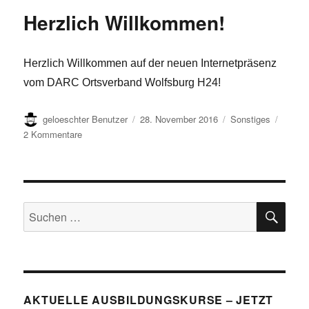
Herzlich Willkommen!
Herzlich Willkommen auf der neuen Internetpräsenz
vom DARC Ortsverband Wolfsburg H24!
Autor
Veröffentlicht
Kategorien
geloeschter Benutzer
28. November 2016
Sonstiges
am
zu
2 Kommentare
Herzlich
Willkommen!
SU
Suchen
nach:
AKTUELLE AUSBILDUNGSKURSE – JETZT