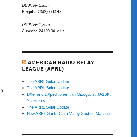
DB0HVF 13cm
Eingabe 2343,00 MHz
DB0HVF 1,2cm
Ausgabe 24120,00 MHz
AMERICAN RADIO RELAY
LEAGUE (ARRL)
The ARRL Solar Update
The ARRL Solar Update
ch
DXer and DXpeditioner Kan Mizoguchi, JA1BK,
Silent Key
The ARRL Solar Update
New ARRL Santa Clara Valley Section Manager