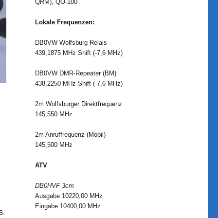
QRM), QO-100
Lokale Frequenzen:
DB0VW Wolfsburg Relais
439,1875 MHz Shift (-7,6 MHz)
DB0VW DMR-Repeater (BM)
438,2250 MHz Shift (-7,6 MHz)
2m Wolfsburger Direktfrequenz
145,550 MHz
2m Anruffrequenz (Mobil)
145,500 MHz
ATV
DB0HVF 3cm
Ausgabe 10220,00 MHz
Eingabe 10400,00 MHz
s.