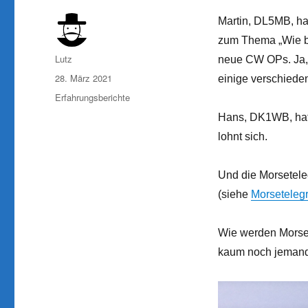
Martin, DL5MB, ha
zum Thema „Wie bi
Autor
Lutz
neue CW OPs. Ja, 
Veröffentlicht
28. März 2021
einige verschiede
am
Kategorien
Erfahrungsberichte
Hans, DK1WB, hat 
lohnt sich.
Und die Morseteleg
(siehe
Morsetelegr
Wie werden Morsez
kaum noch jemand 