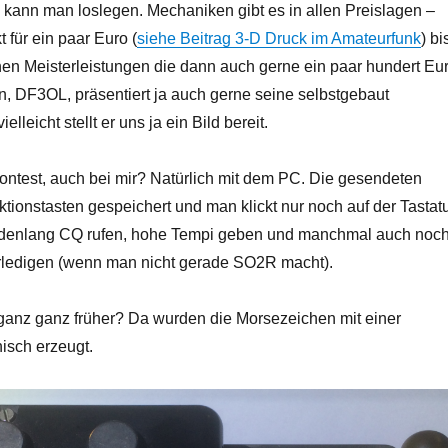
 kann man loslegen. Mechaniken gibt es in allen Preislagen –
 für ein paar Euro (
siehe Beitrag 3-D Druck im Amateurfunk
) bi
en Meisterleistungen die dann auch gerne ein paar hundert Eu
n, DF3OL, präsentiert ja auch gerne seine selbstgebaut
lleicht stellt er uns ja ein Bild bereit.
ontest, auch bei mir? Natürlich mit dem PC. Die gesendeten
ktionstasten gespeichert und man klickt nur noch auf der Tastatu
denlang CQ rufen, hohe Tempi geben und manchmal auch noc
rledigen (wenn man nicht gerade SO2R macht).
ganz ganz früher? Da wurden die Morsezeichen mit einer
isch erzeugt.