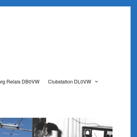
urg Relais DB0VW
Clubstation DL0VW