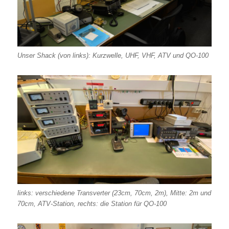
Unser Shack (von links): Kurzwelle, UHF, VHF, ATV und QO-100
links: verschiedene Transverter (23cm, 70cm, 2m), Mitte: 2m und
70cm, ATV-Station, rechts: die Station für QO-100