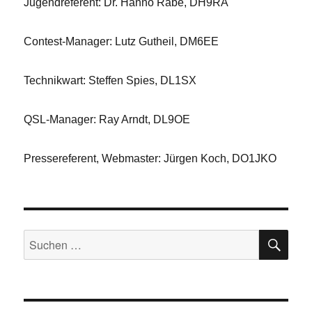
Jugendreferent: Dr. Hanno Rabe, DH9RA
Contest-Manager: Lutz Gutheil, DM6EE
Technikwart: Steffen Spies, DL1SX
QSL-Manager: Ray Arndt, DL9OE
Pressereferent, Webmaster: Jürgen Koch, DO1JKO
SU
Suchen
nach: