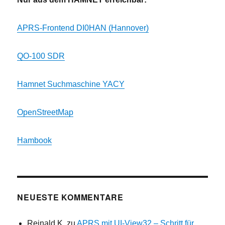
APRS-Frontend DI0HAN (Hannover)
QO-100 SDR
Hamnet Suchmaschine YACY
OpenStreetMap
Hambook
NEUESTE KOMMENTARE
Reinald.K.
zu
APRS mit UI-View32 – Schritt für