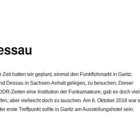
ndort „Ohrdorf“ in Planung – negatives Update“
essau
 Zeit hatten wir geplant, einmal den Funkflohmarkt in Garitz,
nd Dessau in Sachsen-Anhalt gelegen, zu besuchen. Dieser
DDR-Zeiten eine Institution der Funkamateure, gab es doch viel
fen, aber vielleicht doch zu tauschen. Am 6. Oktober 2018 war 
er erste Treffpunkt sollte in Garitz am Ausstellungshotel sein.
 Dessau“