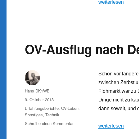
negatives
„Neuer HAMNET-Sta
weiterlesen
Update
OV-Ausflug nach D
Schon vor längerer
zwischen Zerbst u
Autor
Hans DK1WB
Flohmarkt war zu 
Veröffentlicht
9. Oktober 2018
Dinge nicht zu kau
am
Kategorien
Erfahrungsberichte
,
OV-Leben
,
dann soweit, und d
Sonstiges
,
Technik
zu
Schreibe einen Kommentar
„OV-Ausflug nach
weiterlesen
OV-
Ausflug