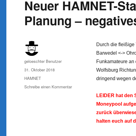
Neuer HAMNET-Stan
Planung – negative
Durch die fleißig
Barwedel <-> Ohrdo
Autor
geloeschter Benutzer
Funkamateure an 
Veröffentlicht
31. Oktober 2018
Wolfsburg Richtun
am
Kategorien
HAMNET
dringend wegen d
zu
Schreibe einen Kommentar
Neuer
LEIDER hat den S
HAMNET-
Moneypool aufge
Standort
„Ohrdorf“
zurück überwiese
in
halten euch auf 
Planung
–