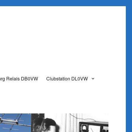
urg Relais DB0VW
Clubstation DL0VW