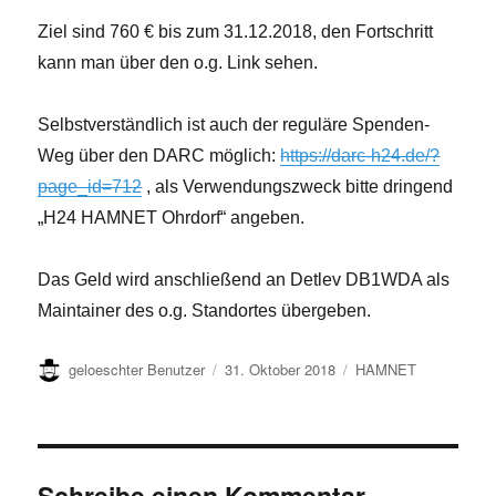
Ziel sind 760 € bis zum 31.12.2018, den Fortschritt
kann man über den o.g. Link sehen.
Selbstverständlich ist auch der reguläre Spenden-
Weg über den DARC möglich:
https://darc-h24.de/?
page_id=712
, als Verwendungszweck bitte dringend
„H24 HAMNET Ohrdorf“ angeben.
Das Geld wird anschließend an Detlev DB1WDA als
Maintainer des o.g. Standortes übergeben.
Autor
Veröffentlicht
Kategorien
geloeschter Benutzer
31. Oktober 2018
HAMNET
am
Schreibe einen Kommentar