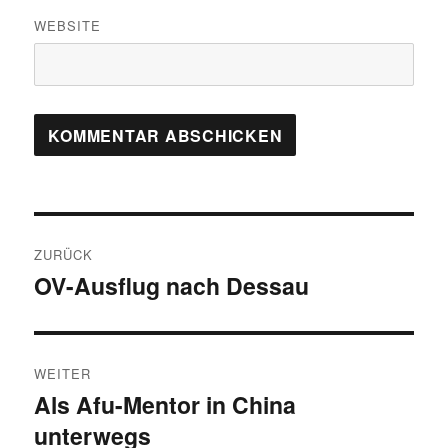
WEBSITE
Beitragsnavigation
ZURÜCK
OV-Ausflug nach Dessau
Vorheriger
Beitrag:
WEITER
Als Afu-Mentor in China
Nächster
unterwegs
Beitrag: