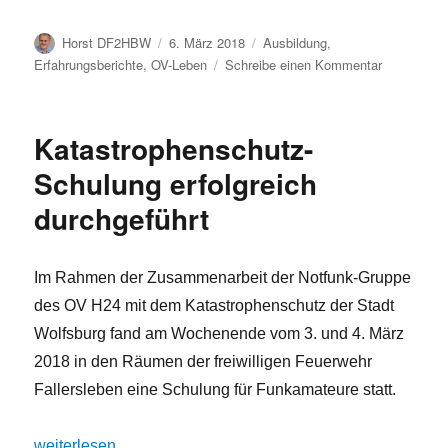
Autor
Veröffentlicht
Kategorien
Horst DF2HBW
6. März 2018
Ausbildung
,
am
zu
Erfahrungsberichte
,
OV-Leben
Schreibe einen Kommentar
Funktionst
in
Baunatal
Katastrophenschutz-
Schulung erfolgreich
durchgeführt
Im Rahmen der Zusammenarbeit der Notfunk-Gruppe
des OV H24 mit dem Katastrophenschutz der Stadt
Wolfsburg fand am Wochenende vom 3. und 4. März
2018 in den Räumen der freiwilligen Feuerwehr
Fallersleben eine Schulung für Funkamateure statt.
„Katastrophenschutz-Schulung erfolgreich durchgeführt“
weiterlesen