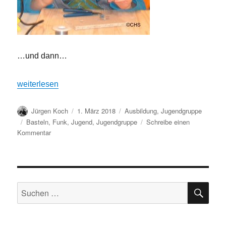
…und dann…
„Für Jugendliche“
weiterlesen
Autor
Veröffentlicht
Kategorien
Jürgen Koch
1. März 2018
Ausbildung
,
Jugendgruppe
am
Schlagwörter
Basteln
,
Funk
,
Jugend
,
Jugendgruppe
Schreibe einen
zu
Kommentar
Für
Jugendliche
SU
Suchen
nach: