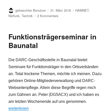
Autor
Veröffentlicht
Kategorien
geloeschter Benutzer
31. März 2018
HAMNET
,
am
zu
Notfunk
,
Technik
2 Kommentare
Wolfsburg
jetzt
auch
Funktionsträgerseminar in
an
das
Baunatal
DAPNET
angeschlossen
Die DARC-Geschäftsstelle in Baunatal bietet
Seminare für Funktionsträger in den Ortsverbänden
an. Total trockene Themen, möchte ich meinen. Dazu
gehören Online-Mitgliederverwaltung und DARC-
Webseitenpflege. Allein diese Begriffe regen mich
zum Gähnen an. Peter (DG5ACX) und ich haben es
am letzten Wochenende auf uns genommen.
„Funktionsträgerseminar in Baunatal“
weiterlesen