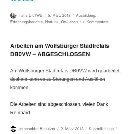
Autor
Veröffentlicht
Kategorien
Hans DK1WB
5. März 2018
Ausbildung
,
am
zu
Erfahrungsberichte
,
Notfunk
,
OV-Leben
3 Kommentare
Katastrophens
Schulung
erfolgreich
Arbeiten am Wolfsburger Stadtrelais
durchgeführt
DB0VW – ABGESCHLOSSEN
Am Wolfsburger Stadtrelais DB0VW wird gearbeitet,
deshalb kann es zu Störungen und Ausfällen
kommen.
Die Arbeiten sind abgeschlossen, vielen Dank
Reinhard.
Autor
Veröffentlicht
Format
Kategori
geloeschter Benutzer
2. März 2018
Kurzmitteilung