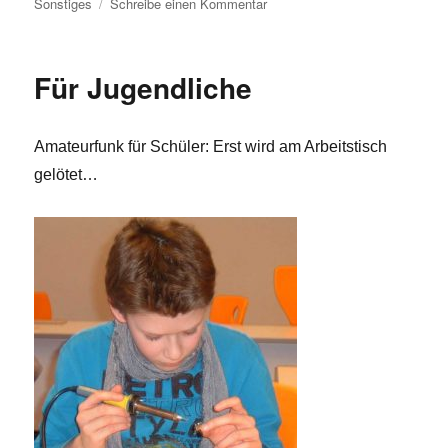
am
zu
Sonstiges
Schreibe einen Kommentar
Arbeiten
am
Wolfsburger
Für Jugendliche
Stadtrelais
DB0VW
–
Amateurfunk für Schüler: Erst wird am Arbeitstisch
ABGESCHLOSSEN
gelötet…