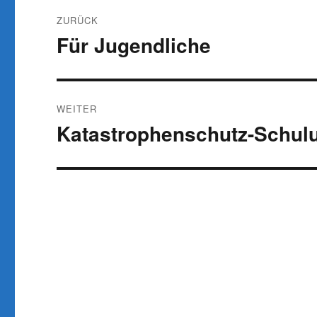
Beitragsnavigation
ZURÜCK
Für Jugendliche
Vorheriger
Beitrag:
WEITER
Katastrophenschutz-Schulu
Nächster
Beitrag: