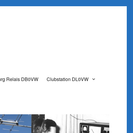
urg Relais DB0VW
Clubstation DL0VW