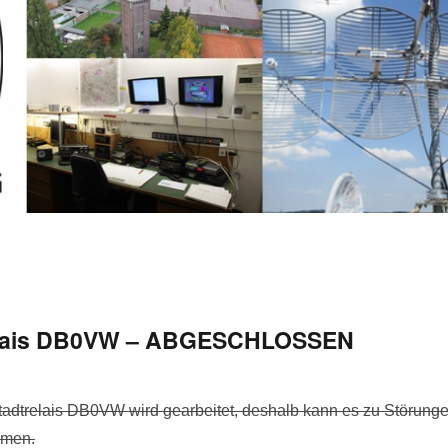
relais DB0VW – ABGESCHLOSSEN
adtrelais DB0VW wird gearbeitet, deshalb kann es zu Störung
mmen.