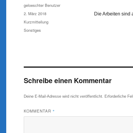
Autor
geloeschter Benutzer
Veröffentlicht
2. März 2018
Die Arbeiten sind
am
Format
Kurzmitteilung
Kategorien
Sonstiges
Schreibe einen Kommentar
Deine E-Mail-Adresse wird nicht veröffentlicht.
Erforderliche Fe
KOMMENTAR
*