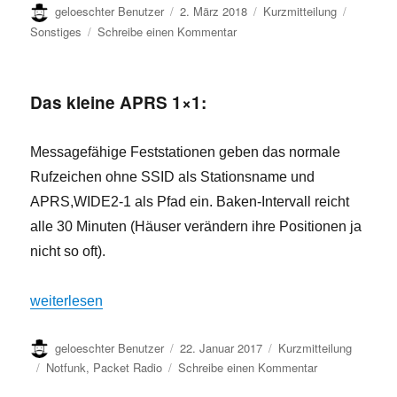
Autor
Veröffentlicht
Format
Kategori
geloeschter Benutzer
2. März 2018
Kurzmitteilung
am
zu
Sonstiges
Schreibe einen Kommentar
Arbeiten
am
Wolfsburger
Das kleine APRS 1×1:
Stadtrelais
DB0VW
–
Messagefähige Feststationen geben das normale
ABGESCHLOSSEN
Rufzeichen ohne SSID als Stationsname und
APRS,WIDE2-1 als Pfad ein. Baken-Intervall reicht
alle 30 Minuten (Häuser verändern ihre Positionen ja
nicht so oft).
„Das kleine APRS 1×1:“
weiterlesen
Autor
Veröffentlicht
Format
geloeschter Benutzer
22. Januar 2017
Kurzmitteilung
am
Kategorien
zu
Notfunk
,
Packet Radio
Schreibe einen Kommentar
Das