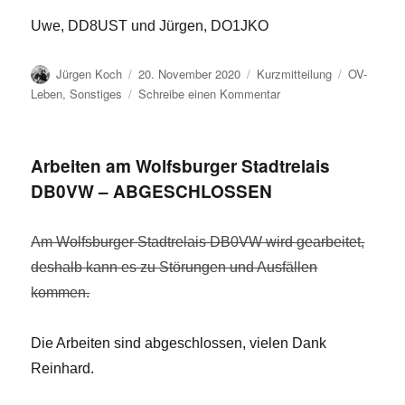
Uwe, DD8UST und Jürgen, DO1JKO
Autor
Veröffentlicht
Format
Kategorien
Jürgen Koch
20. November 2020
Kurzmitteilung
OV-
am
zu
Leben
,
Sonstiges
Schreibe einen Kommentar
Weihnachtsessen
mit
OV-
Arbeiten am Wolfsburger Stadtrelais
Abend
DB0VW – ABGESCHLOSSEN
am
09.12.2020
abgesagt
Am Wolfsburger Stadtrelais DB0VW wird gearbeitet,
deshalb kann es zu Störungen und Ausfällen
kommen.
Die Arbeiten sind abgeschlossen, vielen Dank
Reinhard.