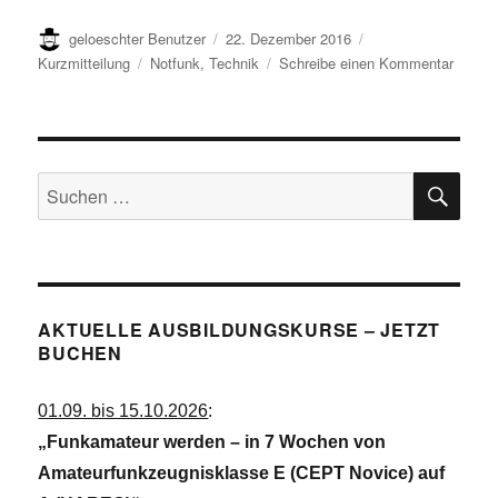
Autor
Veröffentlicht
Format
geloeschter Benutzer
22. Dezember 2016
am
Kategorien
zu
Kurzmitteilung
Notfunk
,
Technik
Schreibe einen Kommentar
APRS
für
Wolfsb
–
SU
DB0R
Suchen
Rufzei
nach:
beantr
AKTUELLE AUSBILDUNGSKURSE – JETZT
BUCHEN
01.09. bis 15.10.2026
:
„Funkamateur werden – in 7 Wochen von
Amateurfunkzeugnisklasse E (CEPT Novice) auf