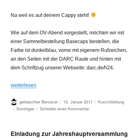
Na weil es auf deinem Cappy steht!
Wie auf dem OV-Abend vorgestellt, möchten wir mit
einer Sammelbestellung Basecaps bestellen, die
Farbe ist dunkelblau, vorne mit eigenem Rufzeichen,
an den Seiten mit der DARC Raute und hinten mit
dem Schriftzug unserer Webseite: darc.de/h24.
„Woher weißt Du, dass ich Funkamateur bin?“
weiterlesen
Autor
Veröffentlicht
Format
geloeschter Benutzer
12. Januar 2017
Kurzmitteilung
am
Kategorien
zu
Sonstiges
Schreibe einen Kommentar
Woher
weißt
Du,
Einladung zur Jahreshauptversammlung
dass