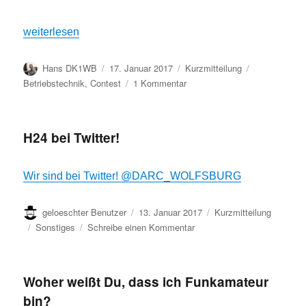
„N1MM-Logger Workshop am 18. Februar im Wasserturm“
weiterlesen
Autor
Veröffentlicht
Format
Kategorien
Hans DK1WB
17. Januar 2017
Kurzmitteilung
am
zu
Betriebstechnik
,
Contest
1 Kommentar
N1MM-
Logger
Workshop
H24 bei Twitter!
am
18.
Februar
Wir sind bei Twitter! @DARC_WOLFSBURG
im
Wasserturm
Autor
Veröffentlicht
Format
geloeschter Benutzer
13. Januar 2017
Kurzmitteilung
am
Kategorien
zu
Sonstiges
Schreibe einen Kommentar
H24
bei
Twitter!
Woher weißt Du, dass ich Funkamateur
bin?