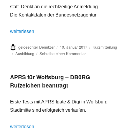
statt. Denkt an die rechtzeitige Anmeldung.
Die Kontaktdaten der Bundesnetzagentur:
„Die nächsten Amateurfunkprüfungen in Hannover“
weiterlesen
Autor
Veröffentlicht
Format
geloeschter Benutzer
10. Januar 2017
Kurzmitteilung
am
Kategorien
zu
Ausbildung
Schreibe einen Kommentar
Die
nächsten
Amateurfunkprüfungen
APRS für Wolfsburg – DB0RG
in
Rufzeichen beantragt
Hannover
Erste Tests mit APRS Igate & Digi in Wolfsburg
Stadtmitte sind erfolgreich verlaufen.
„APRS für Wolfsburg – DB0RG Rufzeichen beantragt“
weiterlesen