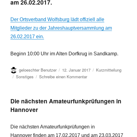
am 26.02.2017.
ich
Funkamateur
bin?
Der Ortsverband Wolfsburg lädt offiziell alle
Mitglieder zu der Jahreshauptversammlung am
26.02.2017 ein.
Beginn 10:00 Uhr im Alten Dorfkrug in Sandkamp.
Autor
Veröffentlicht
Format
geloeschter Benutzer
12. Januar 2017
Kurzmitteilung
am
Kategorien
zu
Sonstiges
Schreibe einen Kommentar
Einladung
zur
Jahreshauptversammlung
Die nächsten Amateurfunkprüfungen in
am
Hannover
26.02.2017.
Die nächsten Amateurfunkprüfungen in
Hannover finden am 17.02.2017 und am 23.03.2017