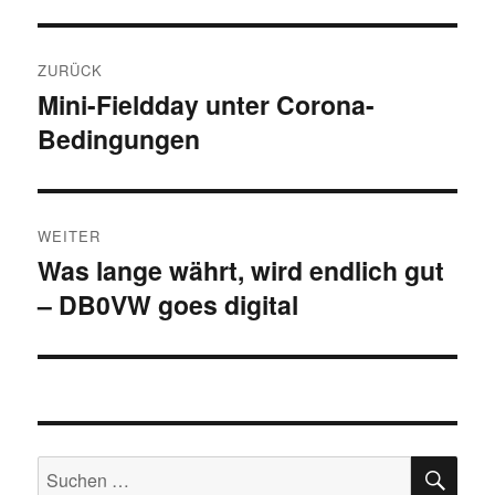
Beitragsnavigation
ZURÜCK
Mini-Fieldday unter Corona-
Vorheriger
Bedingungen
Beitrag:
WEITER
Was lange währt, wird endlich gut
Nächster
– DB0VW goes digital
Beitrag:
SU
Suchen