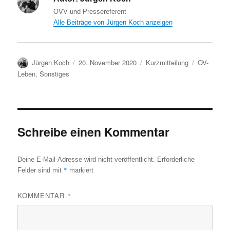
OVV und Pressereferent
Alle Beiträge von Jürgen Koch anzeigen
Autor
Veröffentlicht
Format
Kategorien
Jürgen Koch
20. November 2020
Kurzmitteilung
OV-
am
Leben
,
Sonstiges
Schreibe einen Kommentar
Deine E-Mail-Adresse wird nicht veröffentlicht.
Erforderliche
*
Felder sind mit
markiert
KOMMENTAR
*