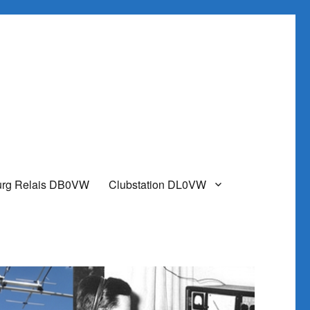
urg Relais DB0VW
Clubstation DL0VW