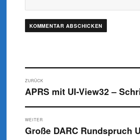
Beitragsnavigation
ZURÜCK
APRS mit UI-View32 – Schrit
Vorheriger
Beitrag:
WEITER
Große DARC Rundspruch U
Nächster
Beitrag: