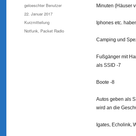
Autor
geloeschter Benutzer
Minuten (Häuser ve
Veröffentlicht
22. Januar 2017
am
Format
Kurzmitteilung
Iphones etc. habe
Kategorien
Notfunk
,
Packet Radio
Camping und Spezi
Fußgänger mit Ha
als SSID -7
Boote -8
Autos geben als S
wird an die Gesch
Igates, Echolink, 