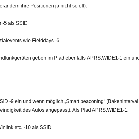
rändern ihre Positionen ja nicht so oft).
n -5 als SSID
alevents wie Fielddays -6
ndfunkgeräten geben im Pfad ebenfalls APRS,WIDE1-1 ein un
SID -9 ein und wenn möglich „Smart beaconing“ (Bakeninterval
windigkeit des Autos angepasst). Als Pfad APRS,WIDE1-1.
Winlink etc. -10 als SSID