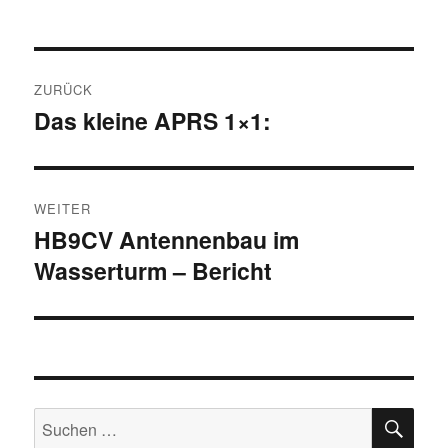
Beitragsnavigation
ZURÜCK
Das kleine APRS 1×1:
Vorheriger
Beitrag:
WEITER
HB9CV Antennenbau im
Nächster
Wasserturm – Bericht
Beitrag:
SU
Suchen