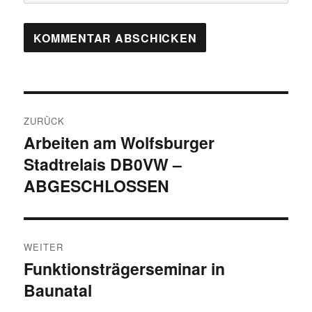
Beitragsnavigation
ZURÜCK
Arbeiten am Wolfsburger
Vorheriger
Stadtrelais DB0VW –
Beitrag:
ABGESCHLOSSEN
WEITER
Funktionsträgerseminar in
Nächster
Baunatal
Beitrag: