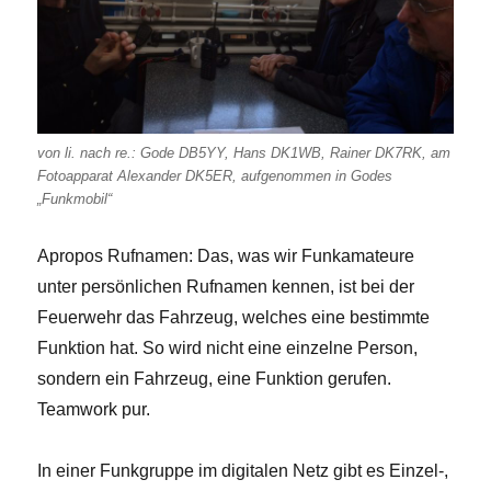
von li. nach re.: Gode DB5YY, Hans DK1WB, Rainer DK7RK, am
Fotoapparat Alexander DK5ER, aufgenommen in Godes
„Funkmobil“
Apropos Rufnamen: Das, was wir Funkamateure
unter persönlichen Rufnamen kennen, ist bei der
Feuerwehr das Fahrzeug, welches eine bestimmte
Funktion hat. So wird nicht eine einzelne Person,
sondern ein Fahrzeug, eine Funktion gerufen.
Teamwork pur.
In einer Funkgruppe im digitalen Netz gibt es Einzel-,