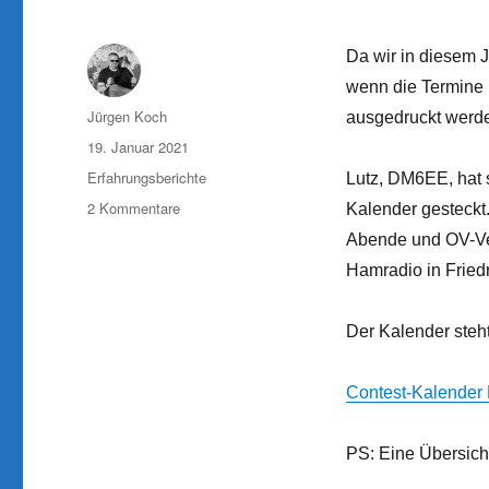
Da wir in diesem Ja
wenn die Termine 
Autor
Jürgen Koch
ausgedruckt werd
Veröffentlicht
19. Januar 2021
am
Kategorien
Erfahrungsberichte
Lutz, DM6EE, hat 
zu
2 Kommentare
Kalender gesteckt.
Contest-
Abende und OV-Ver
Kalender
Hamradio in Fried
H24
für
2021
Der Kalender steh
online
Contest-Kalender 
PS: Eine Übersicht