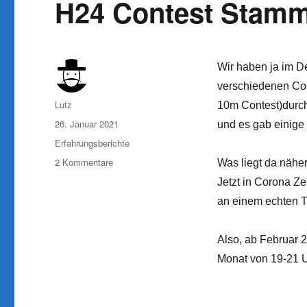
H24 Contest Stamm
Wir haben ja im D
verschiedenen Co
Autor
Lutz
10m Contest)durch
Veröffentlicht
26. Januar 2021
und es gab einige
am
Kategorien
Erfahrungsberichte
zu
2 Kommentare
Was liegt da nähe
H24
Jetzt in Corona Z
Contest
an einem echten T
Stammtisch
Also, ab Februar 2
Monat von 19-21 U