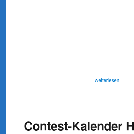
„H24 Contest Stam
weiterlesen
Contest-Kalender H