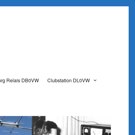
urg Relais DB0VW
Clubstation DL0VW