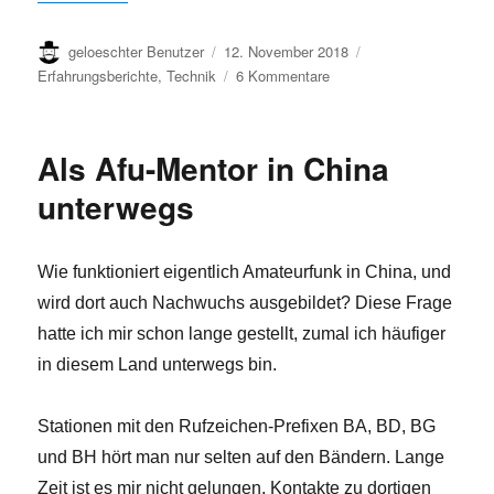
Autor
Veröffentlicht
Kategorien
geloeschter Benutzer
12. November 2018
am
zu
Erfahrungsberichte
,
Technik
6 Kommentare
Dopplerpeiler
–
Gemeinschaftsprojekt
Als Afu-Mentor in China
im
Wasserturm
unterwegs
Wie funktioniert eigentlich Amateurfunk in China, und
wird dort auch Nachwuchs ausgebildet? Diese Frage
hatte ich mir schon lange gestellt, zumal ich häufiger
in diesem Land unterwegs bin.
Stationen mit den Rufzeichen-Prefixen BA, BD, BG
und BH hört man nur selten auf den Bändern. Lange
Zeit ist es mir nicht gelungen, Kontakte zu dortigen