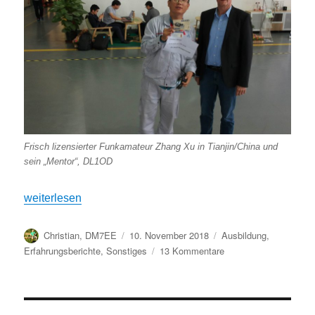
Frisch lizensierter Funkamateur Zhang Xu in Tianjin/China und
sein „Mentor“, DL1OD
„Als Afu-Mentor in China unterwegs“
weiterlesen
Autor
Veröffentlicht
Kategorien
Christian, DM7EE
10. November 2018
Ausbildung
,
am
zu
Erfahrungsberichte
,
Sonstiges
13 Kommentare
Als
Afu-
Mentor
in