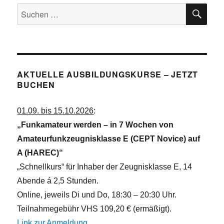
SU
China
Suchen
unterwegs
nach:
AKTUELLE AUSBILDUNGSKURSE – JETZT
BUCHEN
01.09. bis 15.10.2026
:
„Funkamateur werden – in 7 Wochen von
Amateurfunkzeugnisklasse E (CEPT Novice) auf
A (HAREC)“
„Schnellkurs“ für Inhaber der Zeugnisklasse E, 14
Abende á 2,5 Stunden.
Online, jeweils Di und Do, 18:30 – 20:30 Uhr.
Teilnahmegebühr VHS 109,20 € (ermäßigt).
Link zur Anmeldung