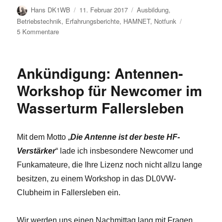
Autor
Veröffentlicht
Kategorien
Hans DK1WB
11. Februar 2017
Ausbildung
,
am
Betriebstechnik
,
Erfahrungsberichte
,
HAMNET
,
Notfunk
zu
5 Kommentare
Vorankündigung
einer
Notfunkübung
Ankündigung: Antennen-
des
OV
Workshop für Newcomer im
H24+
Wasserturm Fallersleben
Mit dem Motto „
Die Antenne ist der beste HF-
Verstärker
“ lade ich insbesondere Newcomer und
Funkamateure, die Ihre Lizenz noch nicht allzu lange
besitzen, zu einem Workshop in das DL0VW-
Clubheim in Fallersleben ein.
Wir werden uns einen Nachmittag lang mit Fragen