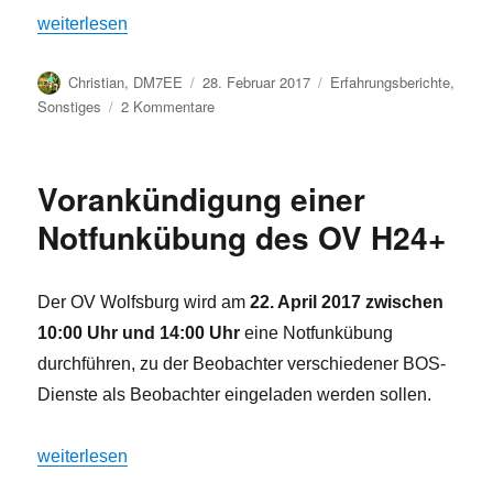
„Geocacher zu Besuch bei DL0VW im Wasserturm Fallers
weiterlesen
Autor
Veröffentlicht
Kategorien
Christian, DM7EE
28. Februar 2017
Erfahrungsberichte
,
am
zu
Sonstiges
2 Kommentare
Geocacher
zu
Besuch
Vorankündigung einer
bei
DL0VW
Notfunkübung des OV H24+
im
Wasserturm
Fallersleben
Der OV Wolfsburg wird am
22. April 2017 zwischen
10:00 Uhr und 14:00 Uhr
eine Notfunkübung
durchführen, zu der Beobachter verschiedener BOS-
Dienste als Beobachter eingeladen werden sollen.
„Vorankündigung einer Notfunkübung des OV H24+“
weiterlesen