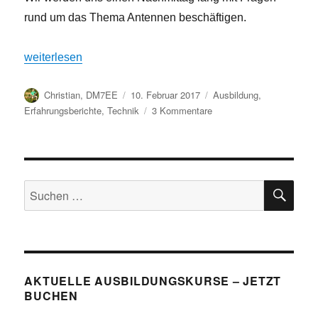
rund um das Thema Antennen beschäftigen.
„Ankündigung: Antennen-Workshop für Newcomer im Wasse
weiterlesen
Autor
Veröffentlicht
Kategorien
Christian, DM7EE
10. Februar 2017
Ausbildung
,
am
zu
Erfahrungsberichte
,
Technik
3 Kommentare
Ankündigung:
Antennen-
Workshop
für
SU
Newcomer
Suchen
im
nach:
Wasserturm
Fallersleben
AKTUELLE AUSBILDUNGSKURSE – JETZT
BUCHEN