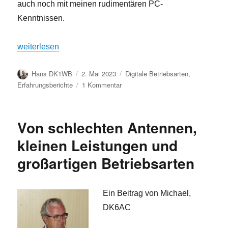
auch noch mit meinen rudimentären PC-
Kenntnissen.
„Mein Weg zu PSK 31“
weiterlesen
Autor
Veröffentlicht
Kategorien
Hans DK1WB
2. Mai 2023
Digitale Betriebsarten
,
am
zu
Erfahrungsberichte
1 Kommentar
Mein
Weg
zu
Von schlechten Antennen,
PSK
31
kleinen Leistungen und
großartigen Betriebsarten
Ein Beitrag von Michael,
DK6AC