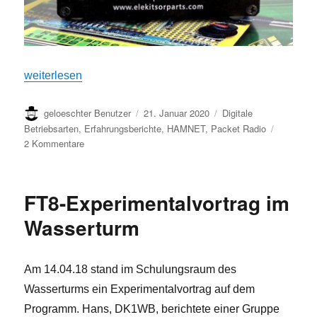
„NPR – New Packet Radio“
weiterlesen
Autor
Veröffentlicht
Kategorien
geloeschter Benutzer
21. Januar 2020
Digitale
am
Betriebsarten
,
Erfahrungsberichte
,
HAMNET
,
Packet Radio
zu
2 Kommentare
NPR
–
New
FT8-Experimentalvortrag im
Packet
Radio
Wasserturm
Am 14.04.18 stand im Schulungsraum des
Wasserturms ein Experimentalvortrag auf dem
Programm. Hans, DK1WB, berichtete einer Gruppe