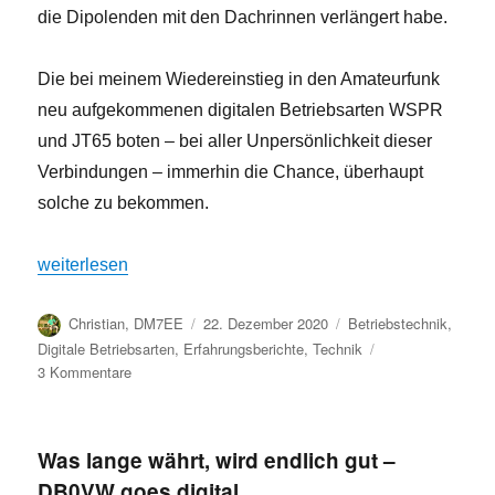
die Dipolenden mit den Dachrinnen verlängert habe.
Die bei meinem Wiedereinstieg in den Amateurfunk
neu aufgekommenen digitalen Betriebsarten WSPR
und JT65 boten – bei aller Unpersönlichkeit dieser
Verbindungen – immerhin die Chance, überhaupt
solche zu bekommen.
„Von schlechten Antennen, kleinen Leistungen und großart
weiterlesen
Autor
Veröffentlicht
Kategorien
Christian, DM7EE
22. Dezember 2020
Betriebstechnik
,
am
Digitale Betriebsarten
,
Erfahrungsberichte
,
Technik
zu
3 Kommentare
Von
schlechten
Antennen,
Was lange währt, wird endlich gut –
kleinen
DB0VW goes digital
Leistungen