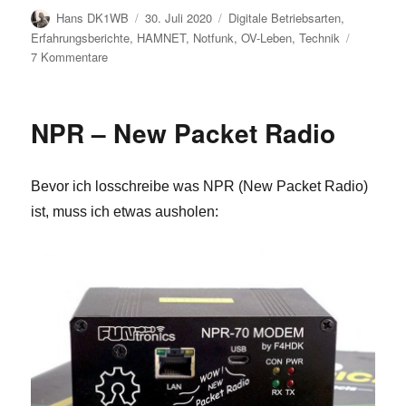
Autor
Veröffentlicht
Kategorien
Hans DK1WB
30. Juli 2020
Digitale Betriebsarten
,
am
Erfahrungsberichte
,
HAMNET
,
Notfunk
,
OV-Leben
,
Technik
zu
7 Kommentare
OV
H24-
Relais
NPR – New Packet Radio
DB0VW
wieder
QRV!
Bevor ich losschreibe was NPR (New Packet Radio)
ist, muss ich etwas ausholen: