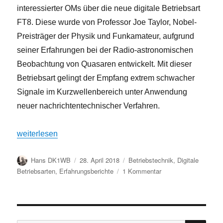
interessierter OMs über die neue digitale Betriebsart
FT8. Diese wurde von Professor Joe Taylor, Nobel-
Preisträger der Physik und Funkamateur, aufgrund
seiner Erfahrungen bei der Radio-astronomischen
Beobachtung von Quasaren entwickelt. Mit dieser
Betriebsart gelingt der Empfang extrem schwacher
Signale im Kurzwellenbereich unter Anwendung
neuer nachrichtentechnischer Verfahren.
„FT8-Experimentalvortrag im Wasserturm“
weiterlesen
Autor
Veröffentlicht
Kategorien
Hans DK1WB
28. April 2018
Betriebstechnik
,
Digitale
am
zu
Betriebsarten
,
Erfahrungsberichte
1 Kommentar
FT8-
Experimentalvortrag
im
Wasserturm