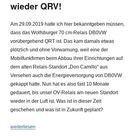
endlich
wieder QRV!
gut
–
DB0VW
Am 29.09.2019 hatte ich hier bekanntgeben müssen,
goes
dass das Wolfsburger 70 cm-Relais DB0VW
digital
vorübergehend QRT ist. Das kam damals etwas
plötzlich und ohne Vorwarnung, weil eine der
Mobilfunkfirmen beim Abbau ihrer Einrichtungen auf
dem alten Relais-Standort „Don Camillo“ aus
Versehen auch die Energieversorgung von DB0VW
gekappt hatte. Nun hat es also fast 10 Monate
gedauert, bis unser OV-Relais am neuen Standort
wieder in der Luft ist. Was ist in dieser Zeit
geschehen und was ist in Zukunft geplant?
„OV H24-Relais DB0VW wieder QRV!“
weiterlesen