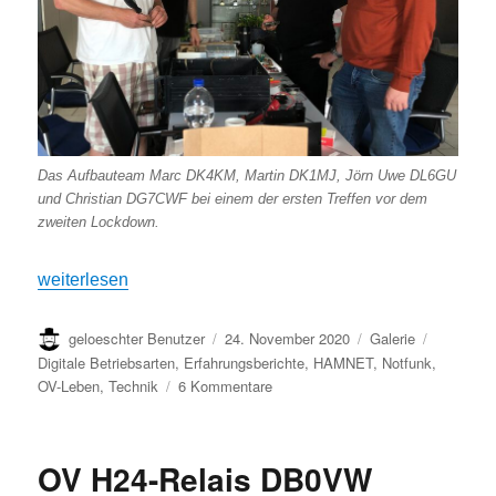
Das Aufbauteam Marc DK4KM, Martin DK1MJ, Jörn Uwe DL6GU
und Christian DG7CWF bei einem der ersten Treffen vor dem
zweiten Lockdown.
„Was lange währt, wird endlich gut – DB0VW goes digital“
weiterlesen
Autor
Veröffentlicht
Format
Kategori
geloeschter Benutzer
24. November 2020
Galerie
am
Digitale Betriebsarten
,
Erfahrungsberichte
,
HAMNET
,
Notfunk
,
zu
OV-Leben
,
Technik
6 Kommentare
Was
lange
währt,
OV H24-Relais DB0VW
wird