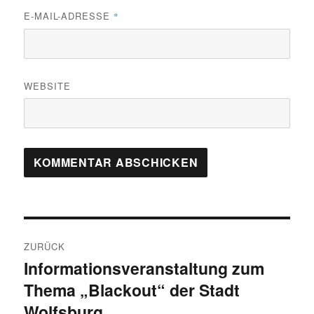
E-MAIL-ADRESSE
*
WEBSITE
Beitragsnavigation
ZURÜCK
Informationsveranstaltung zum
Vorheriger
Thema „Blackout“ der Stadt
Beitrag:
Wolfsburg