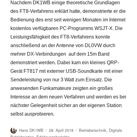
Nachdem DK1WB einige theoretische Grundlagen
des FT8-Verfahrens erklärt hatte, demonstrierte er die
Bedienung des erst seit wenigen Monaten im Internet
kostenlos verfügbaren PC-Programms WSJT-X. Die
Leistungsfähigkeit des FT8-Verfahrens konnte
anschließend an der Antenne von DL0VW durch
mehrer DX-Verbindungen auf dem 15m Band
demonstriert werden. Dabei kam ein kleines QRP-
Gerät FT817 mit externer USB-Soundkarte mit einer
Sendeleistung von nur 3 Watt zum Einsatz. Die
anwesenden Funkamateure zeigten ein großes
Interesse an dem neuen Verfahren und werden es bei
nächster Gelegenheit sicher an der eigenen Station
selbst ausprobieren.
Autor
Veröffentlicht
Kategorien
Hans DK1WB
28. April 2018
Betriebstechnik
,
Digitale
am
Betriebsarten
,
Erfahrungsberichte