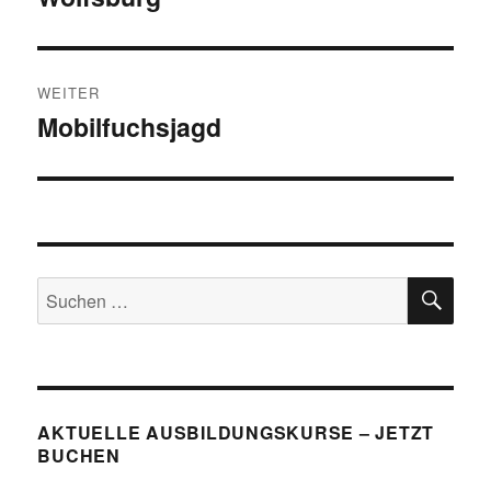
WEITER
Mobilfuchsjagd
Nächster
Beitrag:
SU
Suchen
nach:
AKTUELLE AUSBILDUNGSKURSE – JETZT
BUCHEN