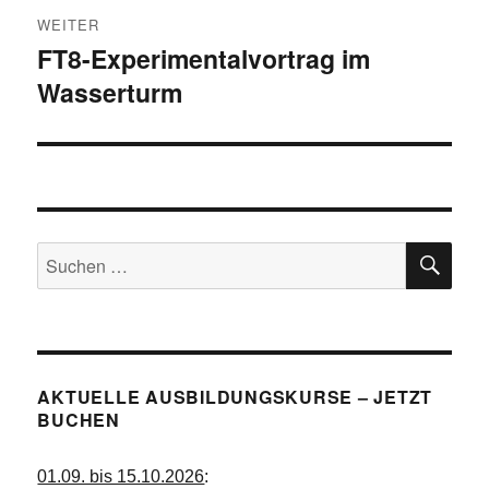
WEITER
FT8-Experimentalvortrag im
Nächster
Wasserturm
Beitrag:
SU
Suchen
nach:
AKTUELLE AUSBILDUNGSKURSE – JETZT
BUCHEN
01.09. bis 15.10.2026
: