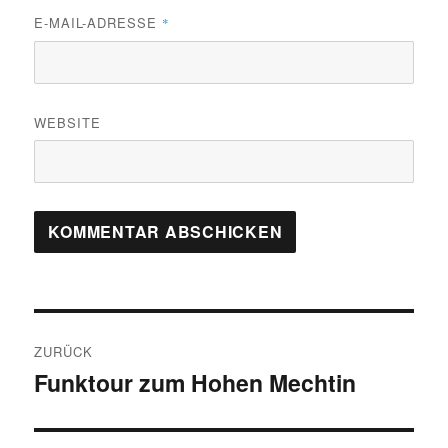
E-MAIL-ADRESSE
*
WEBSITE
Beitragsnavigation
ZURÜCK
Funktour zum Hohen Mechtin
Vorheriger
Beitrag: