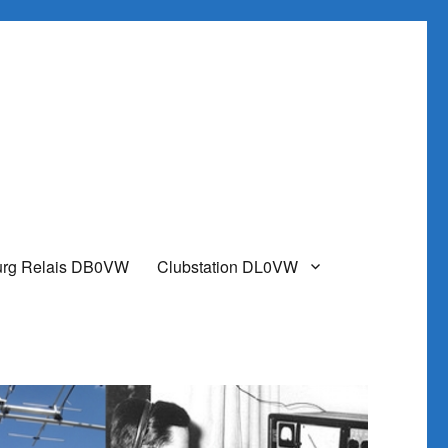
urg Relais DB0VW
Clubstation DL0VW