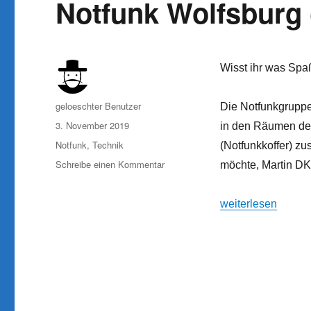
Notfunk Wolfsburg
Wisst ihr was Spa
Autor
geloeschter Benutzer
Die Notfunkgrupp
Veröffentlicht
3. November 2019
in den Räumen der
am
Kategorien
Notfunk
,
Technik
(Notfunkkoffer) z
zu
Schreibe einen Kommentar
möchte, Martin DK
Notfunk
Wolfsburg
„Notfunk Wolfsbur
weiterlesen
(NFEG)
H24
–
Update