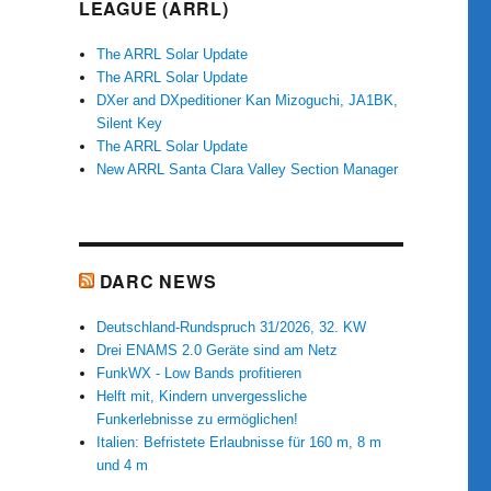
LEAGUE (ARRL)
The ARRL Solar Update
The ARRL Solar Update
DXer and DXpeditioner Kan Mizoguchi, JA1BK,
Silent Key
The ARRL Solar Update
New ARRL Santa Clara Valley Section Manager
DARC NEWS
Deutschland-Rundspruch 31/2026, 32. KW
Drei ENAMS 2.0 Geräte sind am Netz
FunkWX - Low Bands profitieren
Helft mit, Kindern unvergessliche
Funkerlebnisse zu ermöglichen!
Italien: Befristete Erlaubnisse für 160 m, 8 m
und 4 m