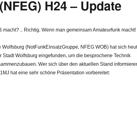
 (NFEG) H24 – Update
ß macht? .. Richtig. Wenn man gemeinsam Amateurfunk macht!
e Wolfsburg (NotFunkEinsatzGruppe, NFEG WOB) hat sich heu
 Stadt Wolfsburg eingefunden, um die besprochene Technik
usammenzubauen. Wer sich über den aktuellen Stand informiere
1MJ hat eine sehr schöne Präsentation vorbereitet:
g (NFEG) H24 – Update“