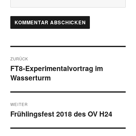
Beitragsnavigation
ZURÜCK
FT8-Experimentalvortrag im
Vorheriger
Wasserturm
Beitrag:
WEITER
Frühlingsfest 2018 des OV H24
Nächster
Beitrag: