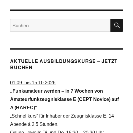
SU
Suchen
nach:
AKTUELLE AUSBILDUNGSKURSE – JETZT
BUCHEN
01.09. bis 15.10.2026
:
„Funkamateur werden – in 7 Wochen von
Amateurfunkzeugnisklasse E (CEPT Novice) auf
A (HAREC)“
„Schnellkurs“ für Inhaber der Zeugnisklasse E, 14
Abende á 2,5 Stunden.
Online, jeweils Di und Do, 18:30 – 20:30 Uhr.