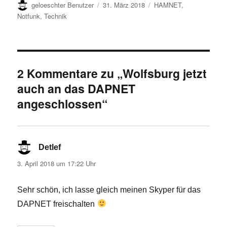
Autor
Veröffentlicht
Kategorien
geloeschter Benutzer
31. März 2018
HAMNET
,
am
Notfunk
,
Technik
2 Kommentare zu „Wolfsburg jetzt
auch an das DAPNET
angeschlossen“
Detlef
sagt:
3. April 2018 um 17:22 Uhr
Sehr schön, ich lasse gleich meinen Skyper für das
DAPNET freischalten