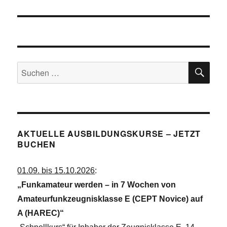
SU
Suchen
nach:
AKTUELLE AUSBILDUNGSKURSE – JETZT
BUCHEN
01.09. bis 15.10.2026
:
„Funkamateur werden – in 7 Wochen von
Amateurfunkzeugnisklasse E (CEPT Novice) auf
A (HAREC)“