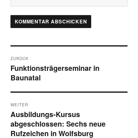
Beitragsnavigation
ZURÜCK
Funktionsträgerseminar in
Vorheriger
Baunatal
Beitrag:
WEITER
Ausbildungs-Kursus
Nächster
abgeschlossen: Sechs neue
Beitrag:
Rufzeichen in Wolfsburg