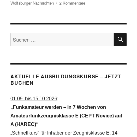
zu
Wolfsburger Nachrichten
2 Kommentare
Wolfsburger
Nachrichten:
In
Fallersleben
SU
mit
Suchen
der
nach:
Welt
vernetzt
AKTUELLE AUSBILDUNGSKURSE – JETZT
BUCHEN
01.09. bis 15.10.2026
:
„Funkamateur werden – in 7 Wochen von
Amateurfunkzeugnisklasse E (CEPT Novice) auf
A (HAREC)“
„Schnellkurs“ für Inhaber der Zeugnisklasse E, 14