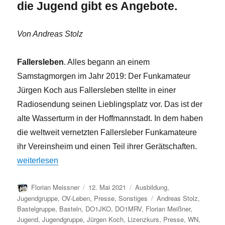
die Jugend gibt es Angebote.
Von Andreas Stolz
Fallersleben
. Alles begann an einem
Samstagmorgen im Jahr 2019: Der Funkamateur
Jürgen Koch aus Fallersleben stellte in einer
Radiosendung seinen Lieblingsplatz vor. Das ist der
alte Wasserturm in der Hoffmannstadt. In dem haben
die weltweit vernetzten Fallersleber Funkamateure
ihr Vereinsheim und einen Teil ihrer Gerätschaften.
„Wolfsburger Nachrichten: In Fallersleben mit der Welt vern
weiterlesen
Autor
Veröffentlicht
Kategorien
Florian Meissner
12. Mai 2021
Ausbildung
,
am
Schlagwörter
Jugendgruppe
,
OV-Leben
,
Presse
,
Sonstiges
Andreas Stolz
,
Bastelgruppe
,
Basteln
,
DO1JKO
,
DO1MRV
,
Florian Meißner
,
Jugend
,
Jugendgruppe
,
Jürgen Koch
,
Lizenzkurs
,
Presse
,
WN
,