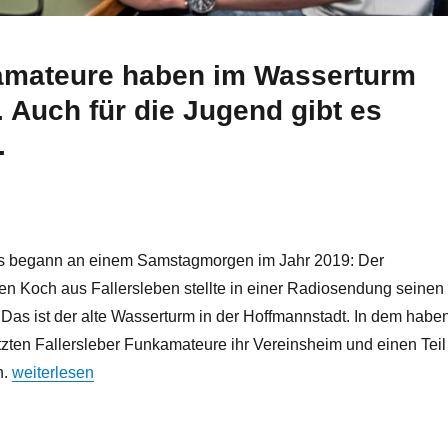
amateure haben im Wasserturm
z. Auch für die Jugend gibt es
.
les begann an einem Samstagmorgen im Jahr 2019: Der
n Koch aus Fallersleben stellte in einer Radiosendung seinen
. Das ist der alte Wasserturm in der Hoffmannstadt. In dem habe
tzten Fallersleber Funkamateure ihr Vereinsheim und einen Teil
„Wolfsburger Nachrichten: In Fallersleben mit der Welt vernetz
n.
weiterlesen