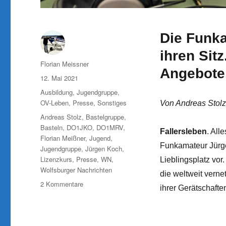
Die Funk
ihren Sit
Autor
Florian Meissner
Angebote
Veröffentlicht
12. Mai 2021
am
Kategorien
Ausbildung
,
Jugendgruppe
,
OV-Leben
,
Presse
,
Sonstiges
Von Andreas Stolz
Schlagwörter
Andreas Stolz
,
Bastelgruppe
,
Basteln
,
DO1JKO
,
DO1MRV
,
Fallersleben
. Al
Florian Meißner
,
Jugend
,
Funkamateur Jürge
Jugendgruppe
,
Jürgen Koch
,
Lizenzkurs
,
Presse
,
WN
,
Lieblingsplatz vor
Wolfsburger Nachrichten
die weltweit verne
zu
2 Kommentare
ihrer Gerätschafte
Wolfsburger
Nachrichten:
In
Fallersleben