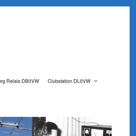
urg Relais DB0VW
Clubstation DL0VW