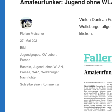
Amateurfunker: Jugend ohne WLA
Vielen Dank an Fra
Wolfsburger allgem
Autor
Florian Meissner
klicken.
Veröffentlicht
27. Mai 2021
am
Format
Bild
Kategorien
Jugendgruppe
,
OV-Leben
,
Presse
Schlagwörter
Basteln
,
Jugend
,
ohne WLAN
,
Presse
,
WAZ
,
Wolfsburger
Nachrichten
zu
Schreibe einen Kommentar
Amateurfunker:
Jugend
ohne
WLAN
mit