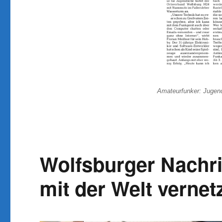
der
Welt
verbinden
Amateurfunker: Jugen
Wolfsburger Nachric
mit der Welt vernet