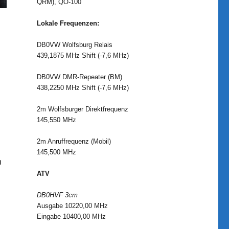
QRM), QO-100
Lokale Frequenzen:
DB0VW Wolfsburg Relais
439,1875 MHz Shift (-7,6 MHz)
DB0VW DMR-Repeater (BM)
438,2250 MHz Shift (-7,6 MHz)
2m Wolfsburger Direktfrequenz
145,550 MHz
2m Anruffrequenz (Mobil)
145,500 MHz
n
ATV
t“
DB0HVF 3cm
Ausgabe 10220,00 MHz
Eingabe 10400,00 MHz