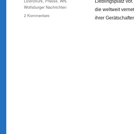
Lizenzkurs
,
Presse
,
WN
,
Lieblingsplatz vor
Wolfsburger Nachrichten
die weltweit verne
zu
2 Kommentare
ihrer Gerätschafte
Wolfsburger
Nachrichten:
In
Fallersleben
mit
der
Welt
vernetzt