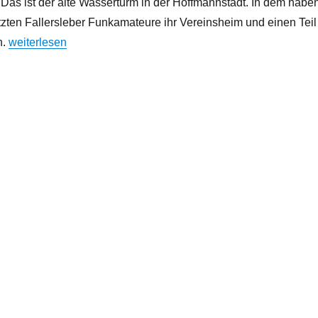
. Das ist der alte Wasserturm in der Hoffmannstadt. In dem habe
tzten Fallersleber Funkamateure ihr Vereinsheim und einen Teil
„Wolfsburger Nachrichten: In Fallersleben mit der Welt vernetz
n.
weiterlesen