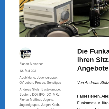
Die Funk
ihren Sit
Autor
Florian Meissner
Angebote
Veröffentlicht
12. Mai 2021
am
Kategorien
Ausbildung
,
Jugendgruppe
,
OV-Leben
,
Presse
,
Sonstiges
Von Andreas Stolz
Schlagwörter
Andreas Stolz
,
Bastelgruppe
,
Basteln
,
DO1JKO
,
DO1MRV
,
Fallersleben
. Al
Florian Meißner
,
Jugend
,
Funkamateur Jürge
Jugendgruppe
,
Jürgen Koch
,