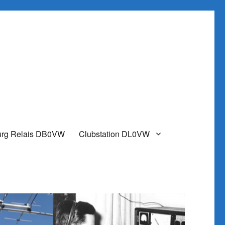
urg Relais DB0VW
Clubstation DL0VW