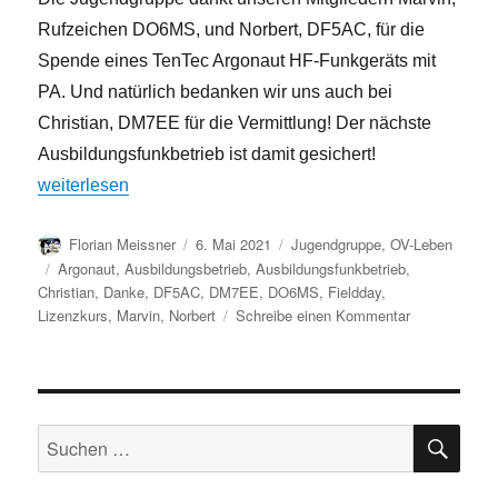
Rufzeichen DO6MS, und Norbert, DF5AC, für die
Spende eines TenTec Argonaut HF-Funkgeräts mit
PA. Und natürlich bedanken wir uns auch bei
Christian, DM7EE für die Vermittlung! Der nächste
Ausbildungsfunkbetrieb ist damit gesichert!
„Jugendgruppe erhält eigenes Funkgerät“
weiterlesen
Autor
Veröffentlicht
Kategorien
Florian Meissner
6. Mai 2021
Jugendgruppe
,
OV-Leben
am
Schlagwörter
Argonaut
,
Ausbildungsbetrieb
,
Ausbildungsfunkbetrieb
,
Christian
,
Danke
,
DF5AC
,
DM7EE
,
DO6MS
,
Fieldday
,
zu
Lizenzkurs
,
Marvin
,
Norbert
Schreibe einen Kommentar
Jugendgrupp
erhält
eigenes
Funkgerät
SU
Suchen
nach: