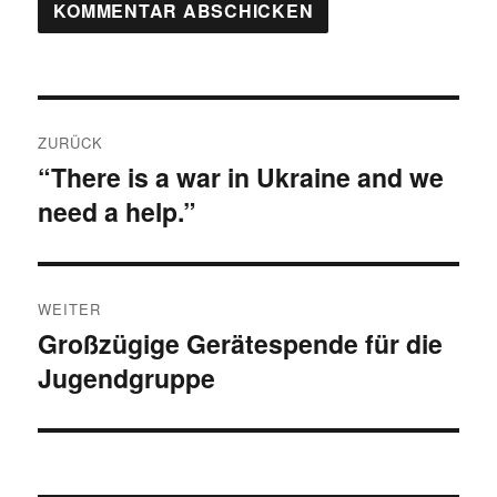
Beitragsnavigation
ZURÜCK
“There is a war in Ukraine and we
Vorheriger
need a help.”
Beitrag:
WEITER
Großzügige Gerätespende für die
Nächster
Jugendgruppe
Beitrag: