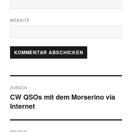
WEBSITE
Beitragsnavigation
ZURÜCK
CW QSOs mit dem Morserino via
Vorheriger
Internet
Beitrag:
WEITER