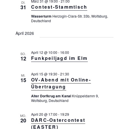
c
März 31 @ 19:00
-
21:00
N
DI.
31
Contest-Stammtisch
a
h
v
Wasserturm
Herzogin-Clara-Str. 33b, Wolfsburg,
e
i
Deutschland
u
g
a
April 2026
n
t
d
i
A
o
April 12 @ 10:00
-
16:00
SO.
n
n
12
Funkpeiljagd im Elm
s
i
April 15 @ 19:30
-
21:30
MI.
15
OV-Abend mit Online-
c
Übertragung
h
Alter Dorfkrug am Kanal
Knüppeldamm 9,
t
Wolfsburg, Deutschland
e
n
April 20 @ 17:00
-
19:29
MO.
20
DARC-Ostercontest
,
(EASTER)