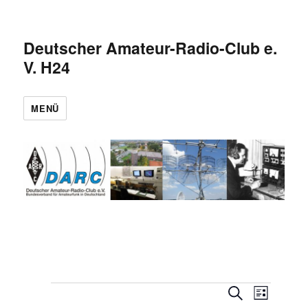
Deutscher Amateur-Radio-Club e.
V. H24
MENÜ
V
Veranstaltungen
V
S
L
U
e