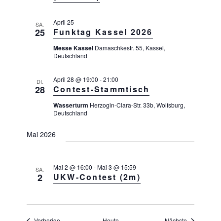
N
a
April 25
SA.
v
25
Funktag Kassel 2026
i
Messe Kassel
Damaschkestr. 55, Kassel,
Deutschland
g
a
April 28 @ 19:00
-
21:00
DI.
t
28
Contest-Stammtisch
i
Wasserturm
Herzogin-Clara-Str. 33b, Wolfsburg,
o
Deutschland
n
Mai 2026
Mai 2 @ 16:00
-
Mai 3 @ 15:59
SA.
2
UKW-Contest (2m)
Veranstaltungen
Veranstaltu
Vorherige
Heute
Nächste