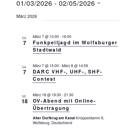
e
01/03/2026
 - 
02/05/2026
I
C
r
S
r
H
a
D
T
E
März 2026
n
a
E
a
s
n
t
t
s
März 7 @ 10:00
-
16:00
a
u
SA.
7
Funkpeiljagd im Wolfsburger
l
t
m
Stadtwald
t
a
w
u
l
n
ä
März 7 @ 15:00
-
März 8 @ 14:59
SA.
g
t
7
DARC VHF-, UHF-, SHF-
h
A
u
Contest
l
n
n
s
e
i
g
März 18 @ 19:30
-
21:30
MI.
n
18
OV-Abend mit Online-
c
e
.
h
Übertragung
n
t
Alter Dorfkrug am Kanal
Knüppeldamm 9,
e
S
Wolfsburg, Deutschland
n
u
-