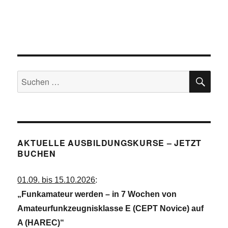
h
n
t
e
S
n
u
-
c
N
a
h
SU
v
Suchen
e
i
nach:
u
g
a
n
t
d
i
A
o
AKTUELLE AUSBILDUNGSKURSE – JETZT
n
n
BUCHEN
s
01.09. bis 15.10.2026
:
i
„Funkamateur werden – in 7 Wochen von
c
Amateurfunkzeugnisklasse E (CEPT Novice) auf
h
A (HAREC)“
t