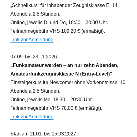
„Schnellkurs“ für Inhaber der Zeugnisklasse E, 14
e
Abende á 2,5 Stunden.
n
Online, jeweils Di und Do, 18:30 – 20:30 Uhr.
,
Teilnahmegebühr VHS 109,20 € (ermäßigt).
N
Link zur Anmeldung
a
v
07.09. bis 23.11.2026
:
i
„Funkamateur werden – an nur zehn Abenden,
g
Amateurfunkzeugnisklasse N (Entry-Level)“
a
Einsteigerkurs für Newcomer ohne Vorkenntnisse, 10
t
Abende á 2,5 Stunden.
i
Online, jeweils Mo, 18:30 – 20:30 Uhr.
o
Teilnahmegebühr VHS 78,00 € (ermäßigt).
n
Link zur Anmeldung
Start am 11.01. bis 15.03.2027
: