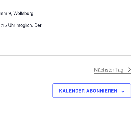
g
A
mm 9, Wolfsburg
n
19:15 Uhr möglich. Der
s
i
c
h
t
Nächster Tag
e
n
-
KALENDER ABONNIEREN
N
a
v
i
g