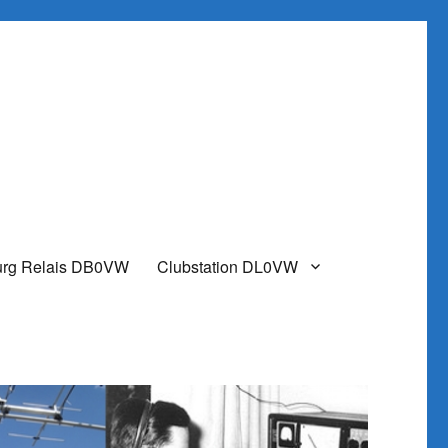
urg Relais DB0VW
Clubstation DL0VW