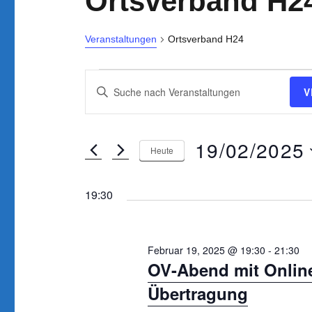
Ortsverband H2
Veranstaltungen
Ortsverband H24
Veranstaltungen
V
B
V
für
e
i
Februar
r
t
19/02/2025
t
19,
Heute
a
e
D
2025
n
S
a
19:30
s
c
t
t
h
u
l
a
Februar 19, 2025 @ 19:30
-
21:30
m
ü
OV-Abend mit Onlin
w
l
s
Übertragung
ä
t
s
h