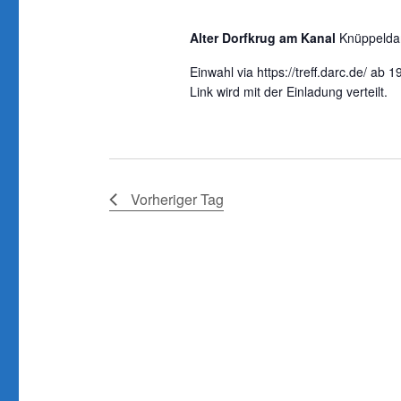
u
e
l
Alter Dorfkrug am Kanal
Knüppelda
l
n
e
w
Einwahl via https://treff.darc.de/ ab 
n
g
o
Link wird mit der Einladung verteilt.
.
e
r
n
t
e
S
i
Vorheriger Tag
u
n
c
g
h
e
b
e
e
u
n
n
.
d
S