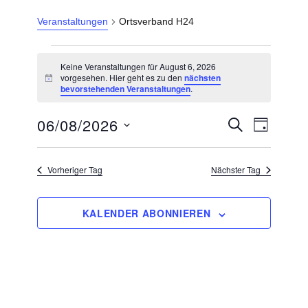
Veranstaltungen
Ortsverband H24
Veranstaltungen
Keine Veranstaltungen für August 6, 2026
für
vorgesehen. Hier geht es zu den
nächsten
H
bevorstehenden Veranstaltungen
.
August
i
n
6,
w
06/08/2026
V
V
S
e
2026
T
U
e
i
e
A
D
C
s
r
G
r
H
a
a
Vorheriger Tag
Nächster Tag
E
n
a
t
s
n
u
t
KALENDER ABONNIEREN
s
m
a
l
t
w
t
a
ä
u
l
h
n
g
t
l