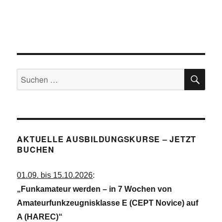
A
u
e
n
n
n
s
i
g
.
c
e
h
n
t
SU
e
S
Suchen
n
u
nach:
-
c
N
a
h
v
e
i
AKTUELLE AUSBILDUNGSKURSE – JETZT
u
g
BUCHEN
a
n
t
d
01.09. bis 15.10.2026
:
i
A
o
„Funkamateur werden – in 7 Wochen von
n
n
Amateurfunkzeugnisklasse E (CEPT Novice) auf
s
A (HAREC)“