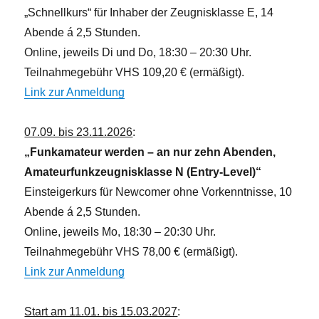
i
„Schnellkurs“ für Inhaber der Zeugnisklasse E, 14
c
Abende á 2,5 Stunden.
h
Online, jeweils Di und Do, 18:30 – 20:30 Uhr.
t
Teilnahmegebühr VHS 109,20 € (ermäßigt).
e
Link zur Anmeldung
n
,
07.09. bis 23.11.2026
:
N
„Funkamateur werden – an nur zehn Abenden,
a
Amateurfunkzeugnisklasse N (Entry-Level)“
v
Einsteigerkurs für Newcomer ohne Vorkenntnisse, 10
i
Abende á 2,5 Stunden.
g
Online, jeweils Mo, 18:30 – 20:30 Uhr.
a
Teilnahmegebühr VHS 78,00 € (ermäßigt).
t
Link zur Anmeldung
i
o
Start am 11.01. bis 15.03.2027
: