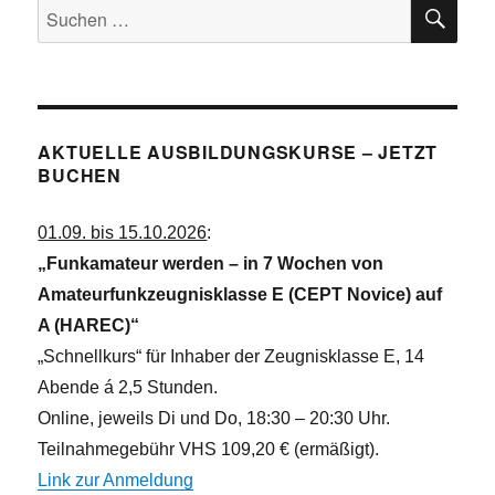
SU
n
Suchen
c
nach:
h
t
e
n
AKTUELLE AUSBILDUNGSKURSE – JETZT
,
BUCHEN
N
a
01.09. bis 15.10.2026
:
v
„Funkamateur werden – in 7 Wochen von
i
Amateurfunkzeugnisklasse E (CEPT Novice) auf
g
A (HAREC)“
a
„Schnellkurs“ für Inhaber der Zeugnisklasse E, 14
t
Abende á 2,5 Stunden.
i
Online, jeweils Di und Do, 18:30 – 20:30 Uhr.
o
Teilnahmegebühr VHS 109,20 € (ermäßigt).
n
Link zur Anmeldung