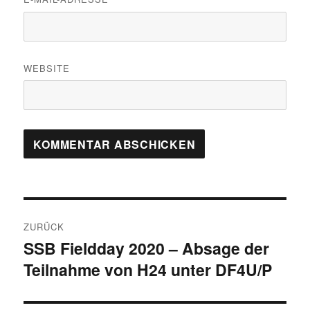
WEBSITE
Beitragsnavigation
ZURÜCK
SSB Fieldday 2020 – Absage der
Vorheriger
Teilnahme von H24 unter DF4U/P
Beitrag: