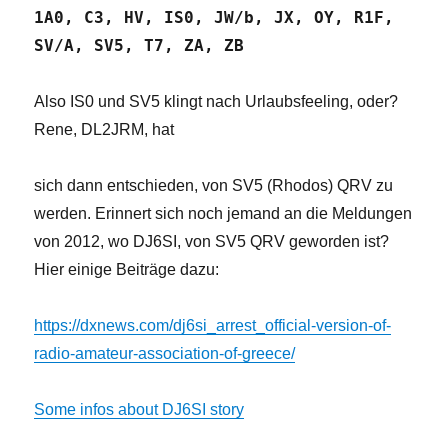
1A0, C3, HV, IS0, JW/b, JX, OY, R1F,
SV/A, SV5, T7, ZA, ZB
Also IS0 und SV5 klingt nach Urlaubsfeeling, oder?
Rene, DL2JRM, hat
sich dann entschieden, von SV5 (Rhodos) QRV zu
werden. Erinnert sich noch jemand an die Meldungen
von 2012, wo DJ6SI, von SV5 QRV geworden ist?
Hier einige Beiträge dazu:
https://dxnews.com/dj6si_arrest_official-version-of-
radio-amateur-association-of-greece/
Some infos about DJ6SI story