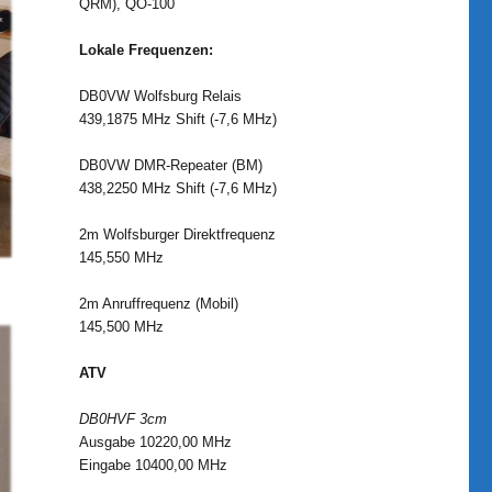
QRM), QO-100
Lokale Frequenzen:
DB0VW Wolfsburg Relais
439,1875 MHz Shift (-7,6 MHz)
DB0VW DMR-Repeater (BM)
438,2250 MHz Shift (-7,6 MHz)
2m Wolfsburger Direktfrequenz
145,550 MHz
2m Anruffrequenz (Mobil)
145,500 MHz
ATV
DB0HVF 3cm
Ausgabe 10220,00 MHz
Eingabe 10400,00 MHz