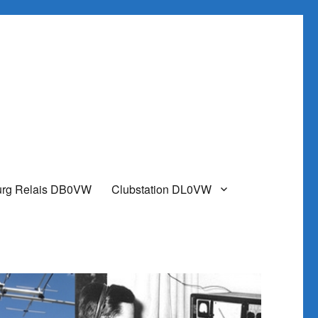
urg Relais DB0VW
Clubstation DL0VW