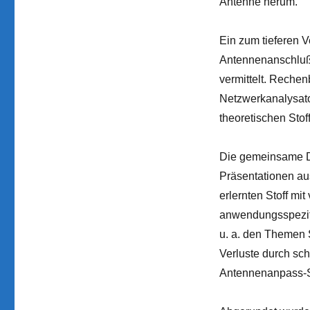
Antenne herum.
Ein zum tieferen 
Antennenanschluß 
vermittelt. Reche
Netzwerkanalysat
theoretischen Stoff
Die gemeinsame D
Präsentationen au
erlernten Stoff mi
anwendungsspezif
u. a. den Themen 
Verluste durch sc
Antennenanpass-S