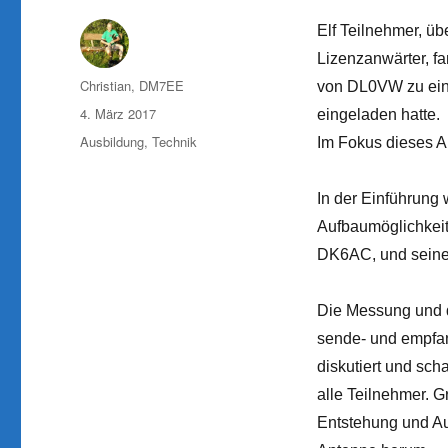
Elf Teilnehmer, ü
Lizenzanwärter, f
Autor
Christian, DM7EE
von DL0VW zu ein
Veröffentlicht
4. März 2017
eingeladen hatte.
am
Kategorien
Ausbildung
,
Technik
Im Fokus dieses Ar
In der Einführung
Aufbaumöglichkeit
DK6AC, und seine d
Die Messung und 
sende- und empfa
diskutiert und sch
alle Teilnehmer. 
Entstehung und Au