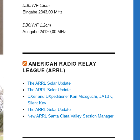
DB0HVF 13cm
Eingabe 2343,00 MHz
DB0HVF 1,2cm
Ausgabe 24120,00 MHz
AMERICAN RADIO RELAY
LEAGUE (ARRL)
The ARRL Solar Update
The ARRL Solar Update
DXer and DXpeditioner Kan Mizoguchi, JA1BK,
Silent Key
The ARRL Solar Update
New ARRL Santa Clara Valley Section Manager