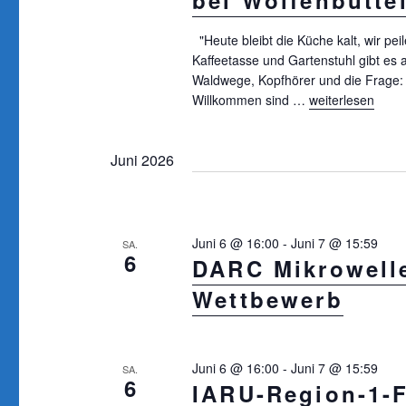
bei Wolfenbütte
t
e
i
"Heute bleibt die Küche kalt, wir pei
n
Kaffeetasse und Gartenstuhl gibt es
o
S
Waldwege, Kopfhörer und die Frage:
Willkommen sind …
„Peiltraining im 
weiterlesen
n
c
h
l
Juni 2026
ü
s
s
Juni 6 @ 16:00
-
Juni 7 @ 15:59
SA.
e
6
DARC Mikrowell
l
Wettbewerb
w
o
r
Juni 6 @ 16:00
-
Juni 7 @ 15:59
SA.
t
6
IARU-Region-1-F
.