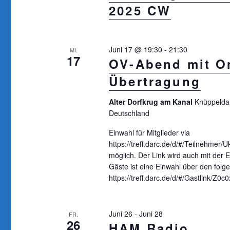
2025 CW
Juni 17 @ 19:30
-
21:30
MI.
17
OV-Abend mit On
Übertragung
Alter Dorfkrug am Kanal
Knüppelda
Deutschland
Einwahl für Mitglieder via
https://treff.darc.de/d/#/Teilnehmer
möglich. Der Link wird auch mit der Ei
Gäste ist eine Einwahl über den folg
https://treff.darc.de/d/#/Gastlink/Z0
Juni 26
-
Juni 28
FR.
26
HAM Radio