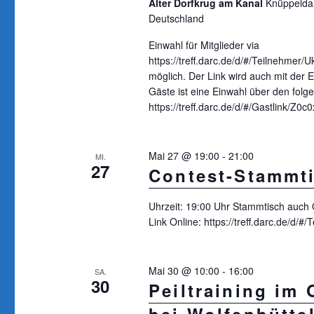
i
Alter Dorfkrug am Kanal
Knüppelda
Deutschland
a
c
c
Einwahl für Mitglieder via
h
h
https://treff.darc.de/d/#/Teilnehmer
t
möglich. Der Link wird auch mit der Ei
V
Gäste ist eine Einwahl über den folg
e
e
https://treff.darc.de/d/#/Gastlink/Z0
r
n
a
,
Mai 27 @ 19:00
-
21:00
n
MI.
27
Contest-Stammt
N
s
a
t
Uhrzeit: 19:00 Uhr Stammtisch auch 
a
v
Link Online: https://treff.darc.de/d
l
i
t
g
Mai 30 @ 10:00
-
16:00
SA.
u
30
Peiltraining im
a
n
g