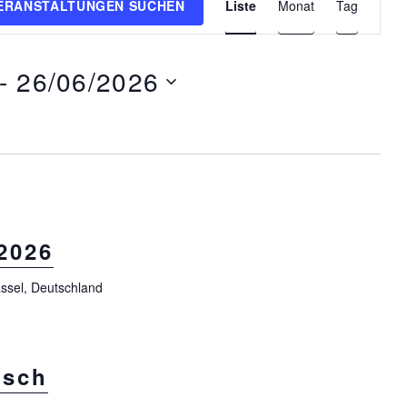
ERANSTALTUNGEN SUCHEN
Liste
Monat
Tag
e
r
a
- 
26/06/2026
n
s
t
a
l
t
u
2026
n
ssel, Deutschland
g
A
n
s
isch
i