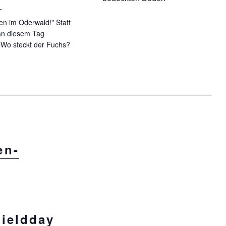
l
len im Oderwald!" Statt
 an diesem Tag
 Wo steckt der Fuchs?
Oderwald bei Wolfenbüttel“
en-
ieldday