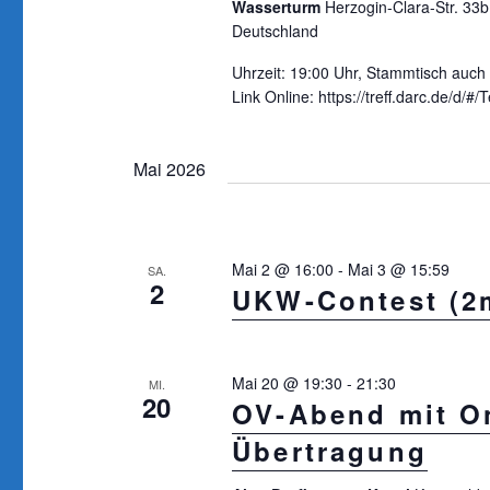
Wasserturm
Herzogin-Clara-Str. 33b
Deutschland
n
t
e
S
Uhrzeit: 19:00 Uhr, Stammtisch auch
i
Link Online: https://treff.darc.de/d
u
n
c
g
Mai 2026
h
e
b
e
e
u
Mai 2 @ 16:00
-
Mai 3 @ 15:59
SA.
n
2
UKW-Contest (2
n
.
d
S
u
A
Mai 20 @ 19:30
-
21:30
MI.
c
20
OV-Abend mit On
n
h
Übertragung
s
e
n