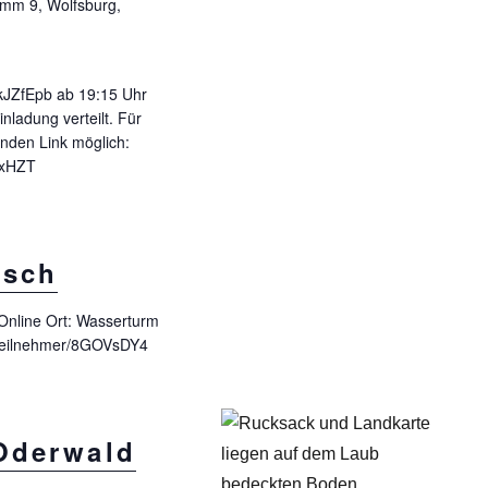
mm 9, Wolfsburg,
/UkJZfEpb ab 19:15 Uhr
nladung verteilt. Für
enden Link möglich:
c0xHZT
isch
Online Ort: Wasserturm
/#/Teilnehmer/8GOVsDY4
 Oderwald