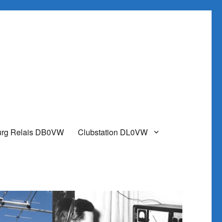
urg Relais DB0VW
Clubstation DL0VW