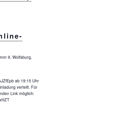
line-
mm 9, Wolfsburg,
/UkJZfEpb ab 19:15 Uhr
nladung verteilt. Für
enden Link möglich:
c0xHZT