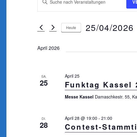
V
e
i
r
t
25/04/2026
 
t
Heute
a
e
D
n
S
a
April 2026
s
c
t
t
h
u
l
a
m
April 25
SA.
ü
25
w
l
Funktag Kassel 
s
ä
t
s
Messe Kassel
Damaschkestr. 55, Ka
h
u
e
l
l
n
e
April 28 @ 19:00
-
21:00
DI.
w
28
n
g
Contest-Stammt
o
.
e
r