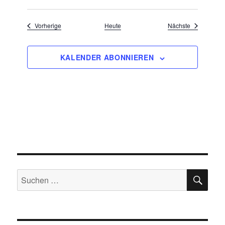
Veranstaltungen
Veranstaltu
Vorherige
Heute
Nächste
KALENDER ABONNIEREN
SU
Suchen
nach: