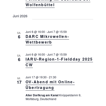
N
Wolfenbüttel
a
v
Juni 2026
i
g
Juni 6 @ 16:00
-
Juni 7 @ 15:59
SA.
a
6
DARC Mikrowellen-
t
Wettbewerb
i
o
Juni 6 @ 16:00
-
Juni 7 @ 15:59
SA.
6
IARU-Region-1-Fieldday 2025
n
CW
Juni 17 @ 19:30
-
21:30
MI.
17
OV-Abend mit Online-
Übertragung
Alter Dorfkrug am Kanal
Knüppeldamm 9,
Wolfsburg, Deutschland