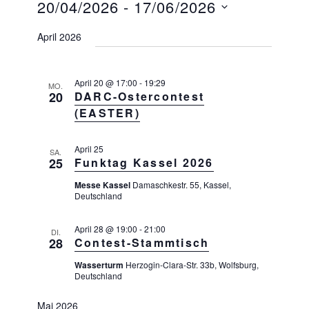
e
20/04/2026
 - 
17/06/2026
I
C
r
S
r
H
a
D
T
E
April 2026
n
a
E
a
s
n
t
t
s
April 20 @ 17:00
-
19:29
a
u
MO.
20
DARC-Ostercontest
l
t
m
(EASTER)
t
a
w
u
l
n
ä
April 25
SA.
g
t
25
Funktag Kassel 2026
h
A
u
l
n
Messe Kassel
Damaschkestr. 55, Kassel,
n
Deutschland
s
e
i
g
n
c
April 28 @ 19:00
-
21:00
DI.
e
.
28
Contest-Stammtisch
h
n
t
Wasserturm
Herzogin-Clara-Str. 33b, Wolfsburg,
e
S
Deutschland
n
u
-
Mai 2026