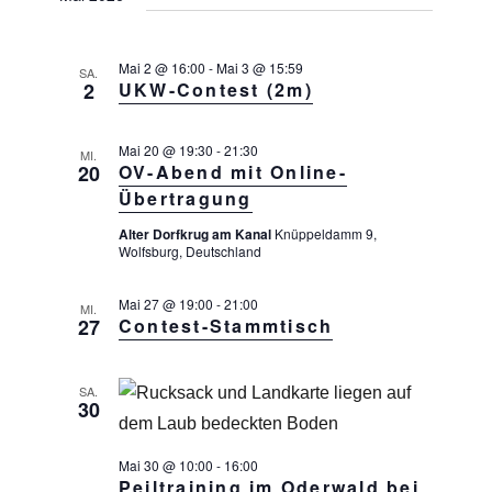
c
N
a
h
v
e
Mai 2 @ 16:00
-
Mai 3 @ 15:59
SA.
i
2
UKW-Contest (2m)
u
g
a
n
t
Mai 20 @ 19:30
-
21:30
MI.
d
20
OV-Abend mit Online-
i
A
o
Übertragung
n
n
Alter Dorfkrug am Kanal
Knüppeldamm 9,
s
Wolfsburg, Deutschland
i
Mai 27 @ 19:00
-
21:00
MI.
c
27
Contest-Stammtisch
h
t
SA.
e
30
n
,
Mai 30 @ 10:00
-
16:00
Peiltraining im Oderwald bei