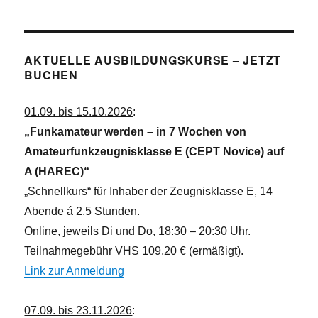
e
i
n
c
h
AKTUELLE AUSBILDUNGSKURSE – JETZT
t
BUCHEN
e
n
01.09. bis 15.10.2026
:
,
„Funkamateur werden – in 7 Wochen von
N
Amateurfunkzeugnisklasse E (CEPT Novice) auf
a
A (HAREC)“
v
„Schnellkurs“ für Inhaber der Zeugnisklasse E, 14
i
Abende á 2,5 Stunden.
g
Online, jeweils Di und Do, 18:30 – 20:30 Uhr.
a
Teilnahmegebühr VHS 109,20 € (ermäßigt).
t
Link zur Anmeldung
i
o
07.09. bis 23.11.2026
: