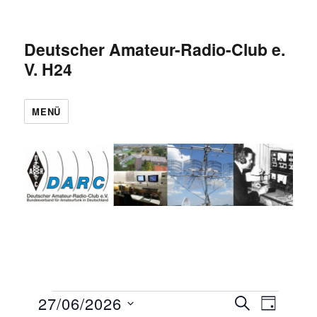
Deutscher Amateur-Radio-Club e.
V. H24
MENÜ
Veranstaltungen
27/06/2026
V
V
S
T
U
e