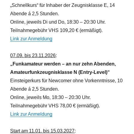
N
„Schnellkurs“ für Inhaber der Zeugnisklasse E, 14
a
Abende á 2,5 Stunden.
v
Online, jeweils Di und Do, 18:30 – 20:30 Uhr.
i
Teilnahmegebühr VHS 109,20 € (ermäßigt).
g
Link zur Anmeldung
a
t
07.09. bis 23.11.2026
:
i
„Funkamateur werden – an nur zehn Abenden,
o
Amateurfunkzeugnisklasse N (Entry-Level)“
n
Einsteigerkurs für Newcomer ohne Vorkenntnisse, 10
Abende á 2,5 Stunden.
Online, jeweils Mo, 18:30 – 20:30 Uhr.
Teilnahmegebühr VHS 78,00 € (ermäßigt).
Link zur Anmeldung
Start am 11.01. bis 15.03.2027
: