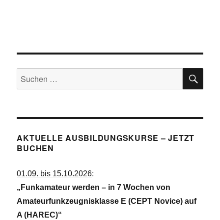
c
N
a
h
v
e
i
u
g
a
n
t
SU
d
Suchen
i
A
o
nach:
n
n
s
i
AKTUELLE AUSBILDUNGSKURSE – JETZT
c
BUCHEN
h
t
01.09. bis 15.10.2026
:
e
„Funkamateur werden – in 7 Wochen von
n
Amateurfunkzeugnisklasse E (CEPT Novice) auf
,
A (HAREC)“