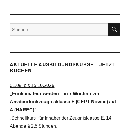
e
i
u
g
a
n
t
SU
d
Suchen
i
A
o
nach:
n
n
s
i
AKTUELLE AUSBILDUNGSKURSE – JETZT
c
BUCHEN
h
t
01.09. bis 15.10.2026
:
e
„Funkamateur werden – in 7 Wochen von
n
Amateurfunkzeugnisklasse E (CEPT Novice) auf
,
A (HAREC)“
N
„Schnellkurs“ für Inhaber der Zeugnisklasse E, 14
a
Abende á 2,5 Stunden.