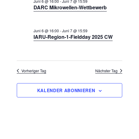
n
a
Juni 6 @ 16:00
-
Juni 7 @ 15:59
t
7,
DARC Mikrowellen-Wettbewerb
s
n
u
t
2026
s
m
a
l
t
w
Juni 6 @ 16:00
-
Juni 7 @ 15:59
t
a
IARU-Region-1-Fieldday 2025 CW
ä
u
l
h
n
g
t
l
A
u
e
n
n
Vorheriger Tag
Nächster Tag
n
s
i
g
.
c
e
KALENDER ABONNIEREN
h
n
t
e
S
n
u
-
c
N
a
h
v