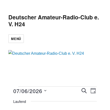
Deutscher Amateur-Radio-Club e.
V. H24
MENÜ
Veranstaltungen
07/06/2026
V
V
S
T
U
e
e
A
für
D
C
r
Laufend
G
r
H
a
a
Juni
E