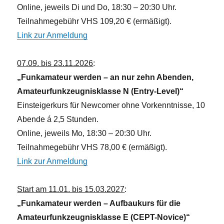
v
Online, jeweils Di und Do, 18:30 – 20:30 Uhr.
i
Teilnahmegebühr VHS 109,20 € (ermäßigt).
g
Link zur Anmeldung
a
t
07.09. bis 23.11.2026
:
i
„Funkamateur werden – an nur zehn Abenden,
o
Amateurfunkzeugnisklasse N (Entry-Level)“
n
Einsteigerkurs für Newcomer ohne Vorkenntnisse, 10
Abende á 2,5 Stunden.
Online, jeweils Mo, 18:30 – 20:30 Uhr.
Teilnahmegebühr VHS 78,00 € (ermäßigt).
Link zur Anmeldung
Start am 11.01. bis 15.03.2027
:
„Funkamateur werden – Aufbaukurs für die
Amateurfunkzeugnisklasse E (CEPT-Novice)“