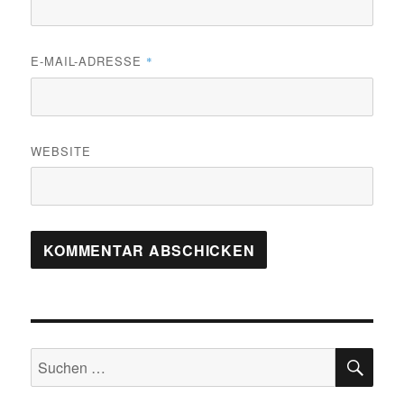
E-MAIL-ADRESSE
*
WEBSITE
SU
Suchen
nach: