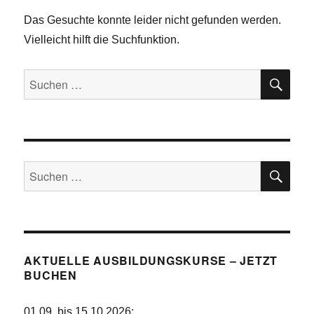
Das Gesuchte konnte leider nicht gefunden werden.
Vielleicht hilft die Suchfunktion.
SU
Suchen
nach:
SU
Suchen
nach:
AKTUELLE AUSBILDUNGSKURSE – JETZT
BUCHEN
01.09. bis 15.10.2026
: