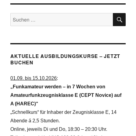
e
i
n
c
SU
Suchen
h
nach:
t
e
n
,
AKTUELLE AUSBILDUNGSKURSE – JETZT
BUCHEN
N
a
01.09. bis 15.10.2026
:
v
„Funkamateur werden – in 7 Wochen von
i
Amateurfunkzeugnisklasse E (CEPT Novice) auf
g
A (HAREC)“
a
„Schnellkurs“ für Inhaber der Zeugnisklasse E, 14
t
Abende á 2,5 Stunden.
i
Online, jeweils Di und Do, 18:30 – 20:30 Uhr.
o