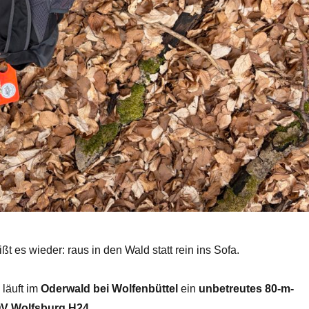
ßt es wieder: raus in den Wald statt rein ins Sofa.
läuft im
Oderwald bei Wolfenbüttel
ein
unbetreutes 80-m-
V Wolfsburg H24
.