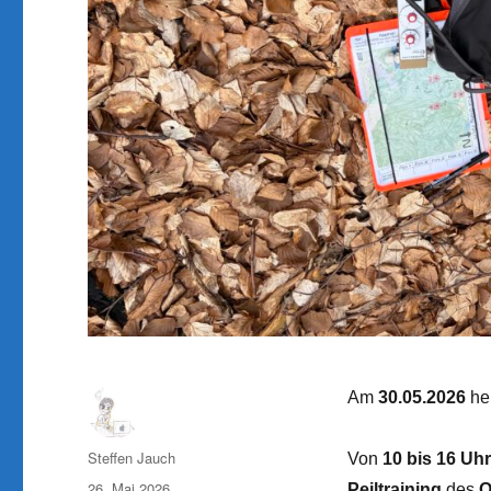
Am
30.05.2026
hei
Autor
Steffen Jauch
Von
10 bis 16 Uhr
Veröffentlicht
26. Mai 2026
Peiltraining
des
O