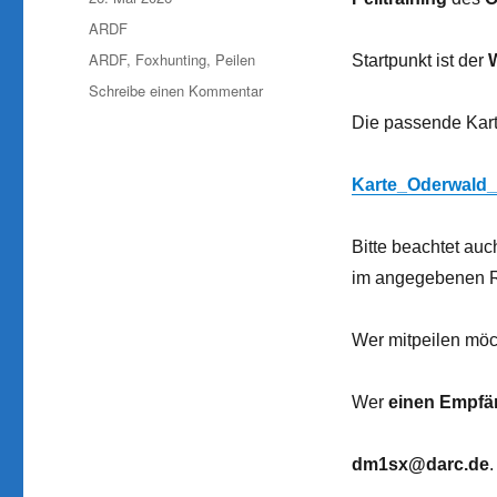
am
Kategorien
ARDF
Schlagwörter
ARDF
,
Foxhunting
,
Peilen
Startpunkt ist der
zu
Schreibe einen Kommentar
30.05.2026:
Die passende Karte 
Heute
bleibt
die
Karte_Oderwald
Küche
kalt,
Bitte beachtet au
wir
peilen
im angegebenen 
im
Oderwald
Wer mitpeilen möch
Wer
einen Empfä
dm1sx@darc.de
.