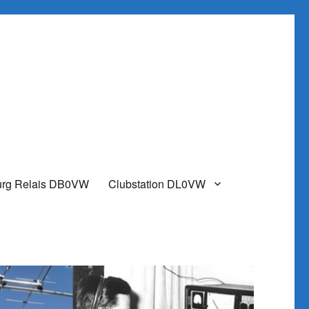
urg Relais DB0VW
Clubstation DL0VW