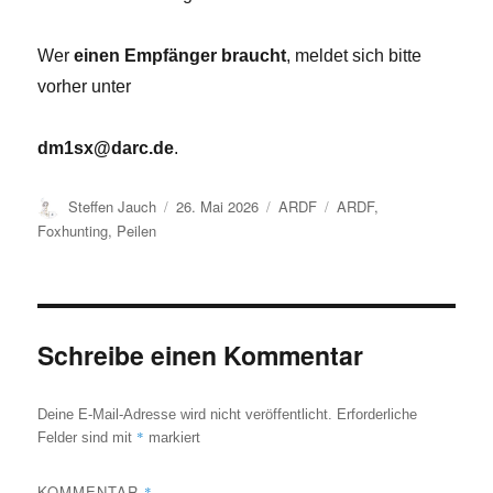
Wer
einen Empfänger braucht
, meldet sich bitte
vorher unter
dm1sx@darc.de
.
Autor
Veröffentlicht
Kategorien
Schlagwörter
Steffen Jauch
26. Mai 2026
ARDF
ARDF
,
am
Foxhunting
,
Peilen
Schreibe einen Kommentar
Deine E-Mail-Adresse wird nicht veröffentlicht.
Erforderliche
*
Felder sind mit
markiert
KOMMENTAR
*