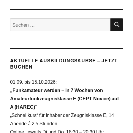
SU
Suchen
nach:
AKTUELLE AUSBILDUNGSKURSE – JETZT
BUCHEN
01.09. bis 15.10.2026
:
„Funkamateur werden – in 7 Wochen von
Amateurfunkzeugnisklasse E (CEPT Novice) auf
A (HAREC)“
„Schnellkurs“ für Inhaber der Zeugnisklasse E, 14
Abende á 2,5 Stunden.
Online, jeweils Di und Do, 18:30 – 20:30 Uhr.