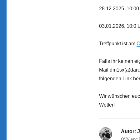
28.12.2025, 10:00
03.01.2026, 10:0 
Treffpunkt ist am
C
Falls ihr keinen e
Mail dm1sx(a)darc.
folgenden Link he
Wir wünschen euch 
Wetter!
Autor:
J
OVV und P