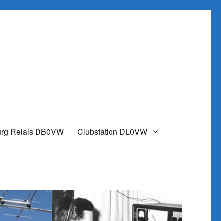
urg Relais DB0VW
Clubstation DL0VW