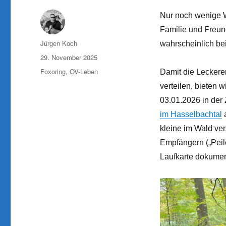
Nur noch wenige W
Familie und Freu
Autor
Jürgen Koch
wahrscheinlich be
Veröffentlicht
29. November 2025
am
Kategorien
Foxoring
,
OV-Leben
Damit die Leckere
verteilen, bieten
03.01.2026 in der 
im Hasselbachtal
a
kleine im Wald ver
Empfängern („Peil
Laufkarte dokument